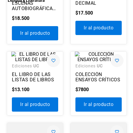
Lengua y Literatura
ESCENAS
DECIMAL
7
.
historia chile
AUTOBIOGRÁFICAS
$
17
.
500
CHILENAS
8
.
historia
$
18
.
500
9
.
psicología
Ir al producto
Ir al producto
10
.
arte
Ediciones
UC
Ediciones
UC
EL LIBRO DE LAS
COLECCIÓN
LISTAS DE LIBROS
ENSAYOS CRÍTICOS
$
13
.
100
$
7800
Ir al producto
Ir al producto