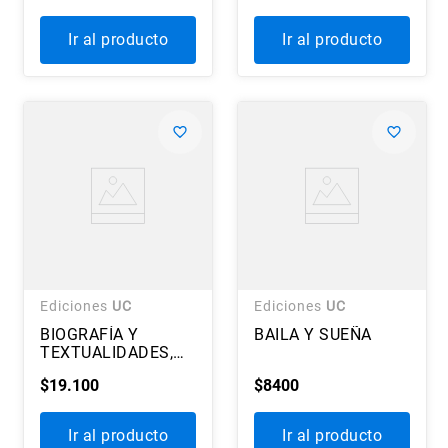
Ir al producto
Ir al producto
Ediciones
UC
Ediciones
UC
BIOGRAFÍA Y
BAILA Y SUEÑA
TEXTUALIDADES,
NATURALEZA Y
$
19
.
100
$
8400
SUBJETIVIDAD
Ir al producto
Ir al producto