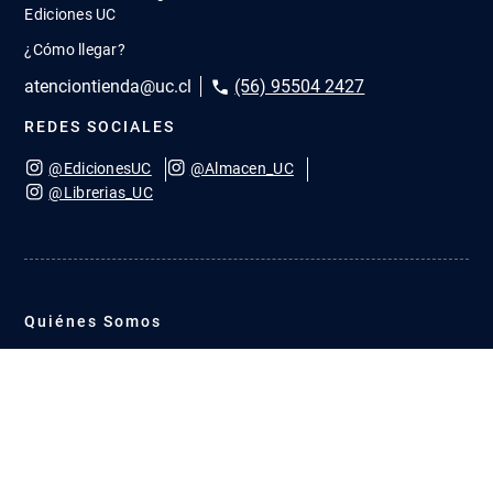
Ediciones UC
¿Cómo llegar?
atenciontienda@uc.cl
(56) 95504 2427
REDES SOCIALES
@EdicionesUC
@Almacen_UC
@Librerias_UC
Quiénes Somos
Cómo comprar
Convenios
Política de privacidad
Cambios y devoluciones