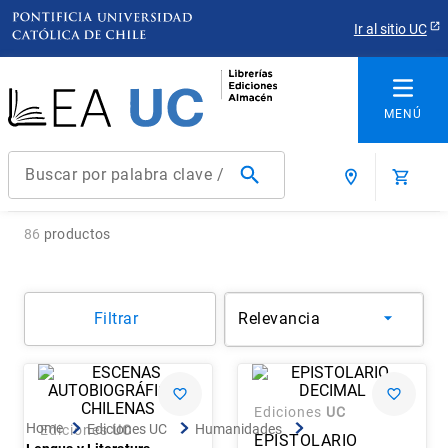
Ir al sitio UC
Buscar por palabra clave / título / autor / producto / ISBN
Términos más buscados
86
productos
1
.
derecho
2
.
educacion
Filtrar
Relevancia
3
.
ediciones uc
4
.
reúso
5
.
arquitectura
Ediciones
UC
6
.
historia república chile
Ediciones UC
Humanidades
Ediciones
UC
EPISTOLARIO