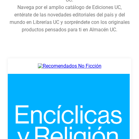
7
.
historia república chile
Navega por el amplio catálogo de Ediciones UC,
entérate de las novedades editoriales del país y del
8
.
historia
mundo en Librerías UC y sorpréndete con los originales
9
.
psicología
productos pensados para ti en Almacén UC.
10
.
arte