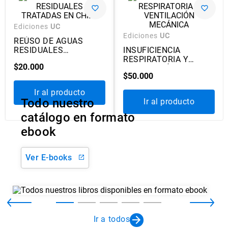
Ediciones
UC
Ediciones
UC
REÚSO DE AGUAS
RESIDUALES
INSUFICIENCIA
TRATADAS EN CHILE
RESPIRATORIA Y
$
20
.
000
VENTILACIÓN
$
50
.
000
MECÁNICA
Ir al producto
Todo nuestro
Ir al producto
catálogo en formato
ebook
Ver E-books
Ir a todos