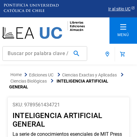
Ir al sitio UC
Buscar por palabra clave / título / autor / producto / ISBN
Términos más buscados
Ediciones UC
Ciencias Exactas y Aplicadas
1
.
derecho
Ciencias Biológicas
INTELIGENCIA ARTIFICIAL
GENERAL
2
.
educacion
3
.
arquitectura
SKU
:
9789561434721
4
.
reúso
INTELIGENCIA ARTIFICIAL
5
.
ediciones uc
GENERAL
6
.
historia chile
La serie de conocimientos esenciales de MIT Press