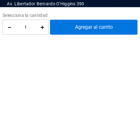
Av. Libertador Bernardo O'Higgins 390
Tercer Piso, Santiago
Ediciones UC
－
＋
¿Cómo llegar?
Agregar al carrito
atenciontienda@uc.cl
(56) 95504 2427
REDES SOCIALES
@EdicionesUC
@Almacen_UC
@Librerias_UC
Quiénes Somos
Cómo comprar
Convenios
Política de privacidad