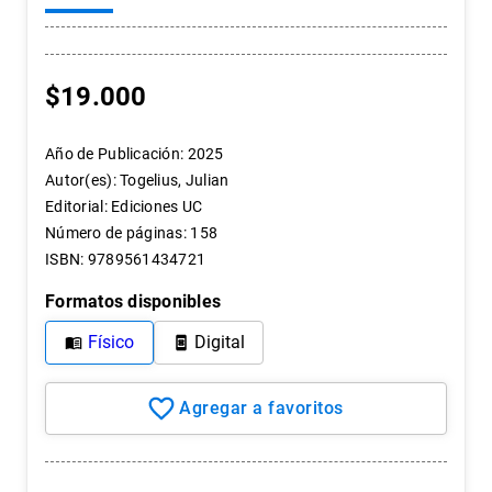
7
.
historia república chile
8
.
historia
$
19
.
000
9
.
psicología
10
.
arte
Año de Publicación
:
2025
Autor(es)
:
Togelius, Julian
Editorial
:
Ediciones UC
Número de páginas
:
158
ISBN
:
9789561434721
Formatos disponibles
Físico
Digital