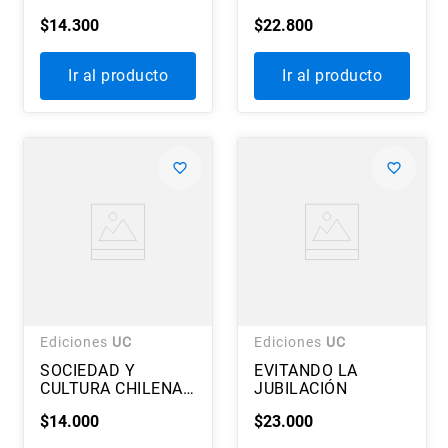
DISPUTAS
$
14
.
300
$
22
.
800
CONTEMPORÁNEAS
Ir al producto
Ir al producto
Ediciones
UC
Ediciones
UC
SOCIEDAD Y
EVITANDO LA
CULTURA CHILENA
JUBILACIÓN
HACIA FINALES DEL
$
14
.
000
$
23
.
000
SIGLO XX