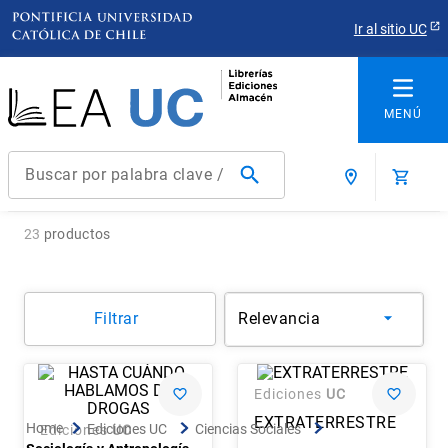
Ir al sitio UC
Buscar por palabra clave / título / autor / producto / ISBN
Términos más buscados
23
productos
1
.
derecho
2
.
educacion
Filtrar
Relevancia
3
.
arquitectura
4
.
reúso
5
.
ediciones uc
Ediciones
UC
EXTRATERRESTRE
6
.
historia chile
Ediciones UC
Ciencias Sociales
Ediciones
UC