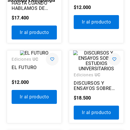
Sociología y Antropología
HASTA CUÁNDO
7
.
historia república chile
$
12
.
000
HABLAMOS DE
DROGAS
8
.
historia
$
17
.
400
Ir al producto
9
.
psicología
Ir al producto
10
.
arte
Ediciones
UC
EL FUTURO
Ediciones
UC
$
12
.
000
DISCURSOS Y
ENSAYOS SOBRE
ESTUDIOS
Ir al producto
$
18
.
500
UNIVERSITARIOS
Ir al producto