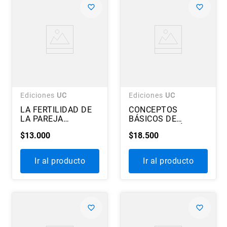
Ediciones
UC
Ediciones
UC
LA FERTILIDAD DE
CONCEPTOS
LA PAREJA
BÁSICOS DE
HUMANA
METODOLOGÍAS DE
$
13
.
000
$
18
.
500
INVESTIGACIÓN
CLÍNICA Y
EPIDEMIOLÓGICA
Ir al producto
Ir al producto