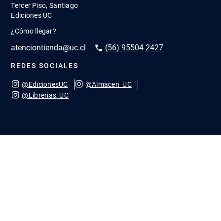
Tercer Piso, Santiago
Ediciones UC
¿Cómo llegar?
atenciontienda@uc.cl
(56) 95504 2427
REDES SOCIALES
@EdicionesUC
@Almacen_UC
@Librerias_UC
Quiénes Somos
Cómo comprar
Convenios
Política de privacidad
Cambios y devoluciones