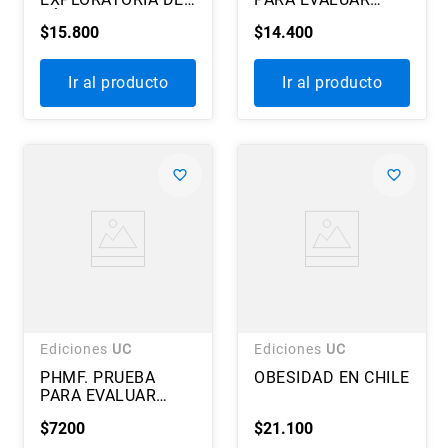
LÉXICO EN AFASIAS
HABILIDADES
$
15
.
800
$
14
.
400
METALINGUÍSTICAS
DE TIPO
SEMÁNTICO. 4 A 6
Ir al producto
Ir al producto
AÑOS
Ediciones
UC
Ediciones
UC
PHMF. PRUEBA
OBESIDAD EN CHILE
PARA EVALUAR
HABILIDADES
$
7200
$
21
.
100
METALINGÜÍSTICAS