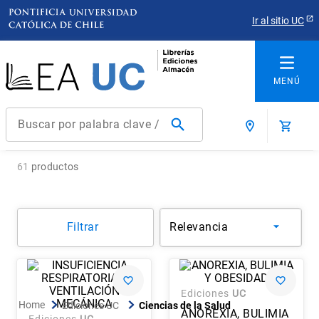
Ir al sitio UC
Buscar por palabra clave / título / autor / producto / ISBN
Términos más buscados
61
productos
1
.
derecho
2
.
educacion
Filtrar
Relevancia
3
.
ediciones uc
4
.
reúso
5
.
arquitectura
Ediciones
UC
6
.
historia república chile
Ediciones UC
Ciencias de la Salud
ANOREXIA, BULIMIA
Ediciones
UC