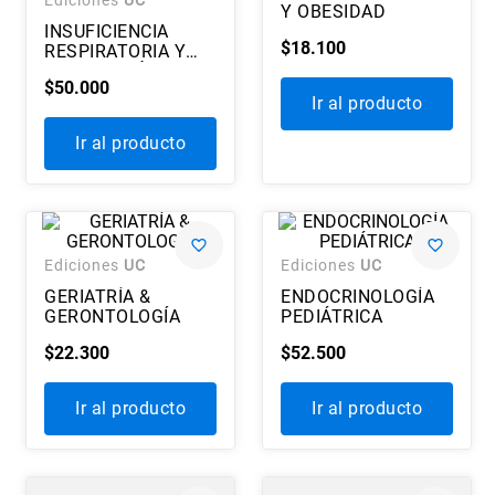
Y OBESIDAD
7
.
historia chile
INSUFICIENCIA
$
18
.
100
RESPIRATORIA Y
8
.
historia
VENTILACIÓN
$
50
.
000
MECÁNICA
9
.
psicología
Ir al producto
10
.
arte
Ir al producto
Ediciones
UC
Ediciones
UC
GERIATRÍA &
ENDOCRINOLOGÍA
GERONTOLOGÍA
PEDIÁTRICA
$
22
.
300
$
52
.
500
Ir al producto
Ir al producto