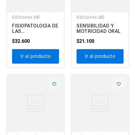
Ediciones
UC
Ediciones
UC
FISIOPATOLOGÍA DE
SENSIBILIDAD Y
LAS
MOTRICIDAD ORAL
ENFERMEDADES
$
32
.
600
$
21
.
100
CARDIOVASCULARES
Ir al producto
Ir al producto