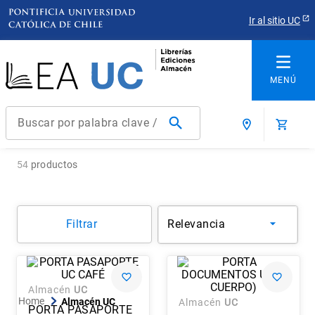
Ir al sitio UC
Buscar por palabra clave / título / autor / producto / ISBN
Términos más buscados
54
productos
1
.
derecho
2
.
educacion
Filtrar
Relevancia
3
.
arquitectura
4
.
reúso
5
.
ediciones uc
Almacén
UC
6
.
historia chile
Almacén UC
Almacén
UC
PORTA PASAPORTE