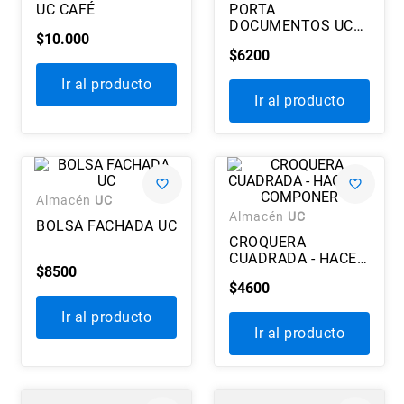
UC CAFÉ
PORTA
7
.
historia república chile
DOCUMENTOS UC
$
10
.
000
(1 CUERPO)
8
.
historia
$
6200
9
.
psicología
Ir al producto
Ir al producto
10
.
arte
Almacén
UC
Almacén
UC
BOLSA FACHADA UC
CROQUERA
CUADRADA - HACER
$
8500
Y COMPONER
$
4600
Ir al producto
Ir al producto