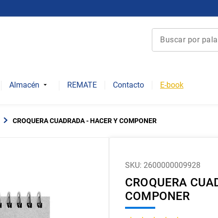
Buscar por palabra 
Términos más bu
1
.
derecho
Almacén
REMATE
Contacto
E-book
2
.
educacion
3
.
ediciones uc
CROQUERA CUADRADA - HACER Y COMPONER
4
.
reúso
5
.
arquitectura
6
.
historia repúbli
SKU
:
2600000009928
CROQUERA CUAD
7
.
historia chile
COMPONER
8
.
historia
9
.
psicología