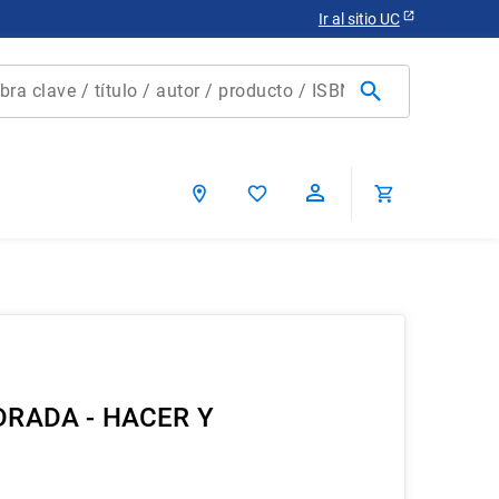
Ir al sitio UC
clave / título / autor / producto / ISBN
scados
ca chile
RADA - HACER Y