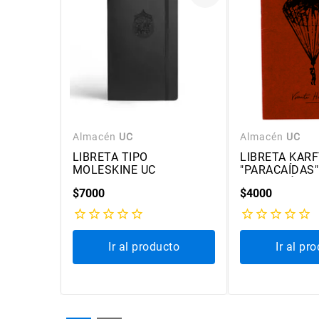
Almacén
UC
Almacén
UC
TE -
LIBRETA TIPO
LIBRETA KAR
NER
MOLESKINE UC
"PARACAÍDAS" 
COLECCIÓN V
$
7000
$
4000
HUIDOBRO
cto
Ir al producto
Ir al pr