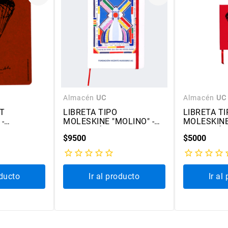
Almacén
UC
Almacén
UC
FT
LIBRETA TIPO
LIBRETA TI
-
MOLESKINE "MOLINO" -
MOLESKINE 
ICENTE
COLECCIÓN VICENTE
COLECCIÓN
$
9500
$
5000
HUIDOBRO
HUIDOBRO
oducto
Ir al producto
Ir al