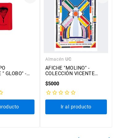
Almacén
UC
Almacén
PO
AFICHE "MOLINO" -
CROQUE
" GLOBO" -
COLECCIÓN VICENTE
HACER 
 VICENTE
HUIDOBRO
$
5000
$
4600
 producto
Ir al producto
Ir