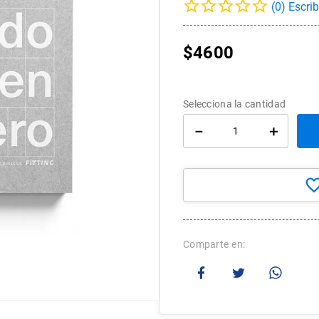
(
0
)
10
.
arte
$
4600
－
＋
Comparte