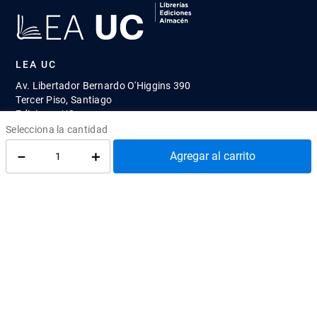
LEA UC
Av. Libertador Bernardo O'Higgins 390
Tercer Piso, Santiago
Ediciones UC
¿Cómo llegar?
－
＋
Agregar al carrito
atenciontienda@uc.cl
(56) 95504 2427
REDES SOCIALES
@EdicionesUC
@Almacen_UC
@Librerias_UC
Quiénes Somos