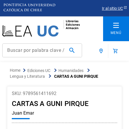
Ir al sitio UC
Buscar por palabra clave / título / autor / producto / ISBN
Términos más buscados
Ediciones UC
Humanidades
1
.
derecho
Lengua y Literatura
CARTAS A GUNI PIRQUE
2
.
educacion
3
.
arquitectura
SKU
:
9789561411692
CARTAS A GUNI PIRQUE
4
.
reúso
Juan Emar
5
.
ediciones uc
6
.
historia chile