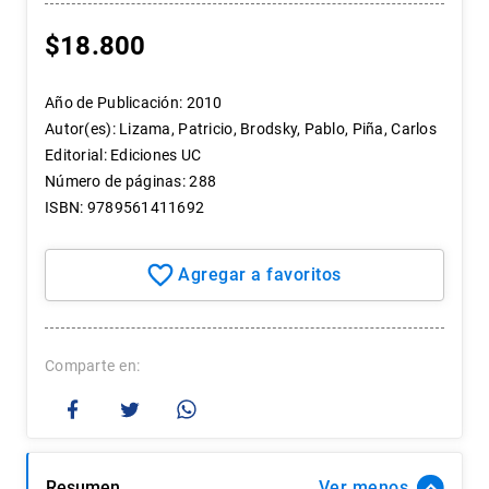
7
.
historia república chile
$
18
.
800
8
.
historia
9
.
psicología
Año de Publicación
:
2010
Autor(es)
:
Lizama, Patricio, Brodsky, Pablo, Piña, Carlos
10
.
arte
Editorial
:
Ediciones UC
Número de páginas
:
288
ISBN
:
9789561411692
Comparte
Resumen
Ver