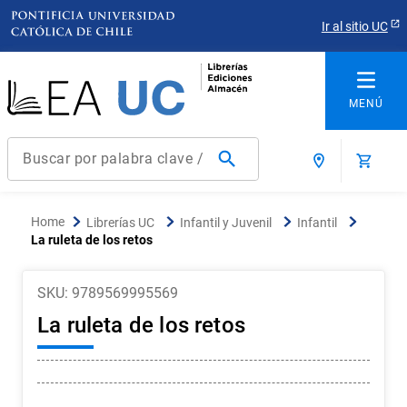
Ir al sitio UC
Buscar por palabra clave / título / autor / producto / ISBN
Términos más buscados
Librerías UC
Infantil y Juvenil
Infantil
1
.
derecho
La ruleta de los retos
2
.
educacion
SKU
:
9789569995569
3
.
ediciones uc
La ruleta de los retos
4
.
reúso
5
.
arquitectura
6
.
historia república chile