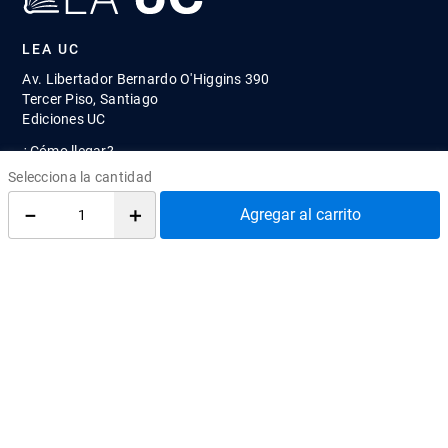
LEA UC
Av. Libertador Bernardo O'Higgins 390
Tercer Piso, Santiago
Ediciones UC
¿Cómo llegar?
atenciontienda@uc.cl
(56) 95504 2427
－
＋
Agregar al carrito
REDES SOCIALES
@EdicionesUC
@Almacen_UC
@Librerias_UC
Quiénes Somos
Cómo comprar