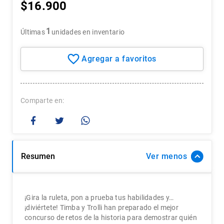
$
16
.
900
7
.
historia chile
8
.
historia
1
Últimas
unidades en inventario
9
.
psicología
10
.
arte
Comparte
Resumen
Ver
¡Gira la ruleta, pon a prueba tus habilidades y…
¡diviértete! Timba y Trolli han preparado el mejor
concurso de retos de la historia para demostrar quién