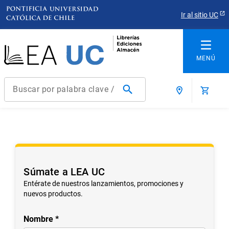
Ir al sitio UC
Buscar por palabra clave / título / autor / producto / ISBN
Términos más buscados
1
.
derecho
2
.
educacion
3
.
ediciones uc
Súmate a LEA UC
4
.
reúso
Entérate de nuestros lanzamientos, promociones y
nuevos productos.
5
.
arquitectura
6
.
historia república chile
Nombre