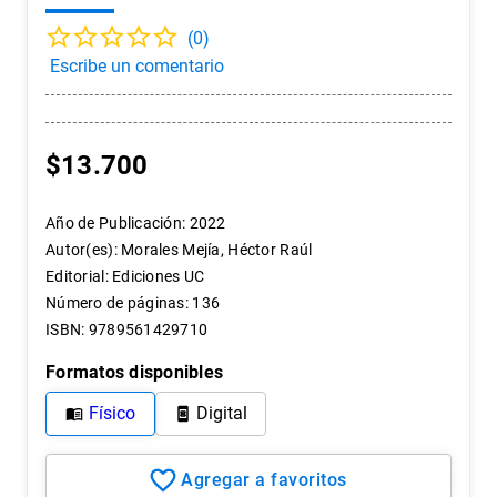
7
.
historia chile
(
0
)
8
.
historia
9
.
psicología
10
.
arte
$
13
.
700
Año de Publicación
:
2022
Autor(es)
:
Morales Mejía, Héctor Raúl
Editorial
:
Ediciones UC
Número de páginas
:
136
ISBN
:
9789561429710
Formatos disponibles
Físico
Digital