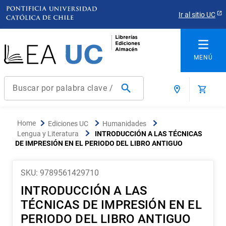
Ir al sitio UC
Buscar por palabra clave / título / autor / producto / ISBN
Términos más buscados
Ediciones UC
Humanidades
1
.
derecho
Lengua y Literatura
INTRODUCCIÓN A LAS TÉCNICAS
DE IMPRESIÓN EN EL PERIODO DEL LIBRO ANTIGUO
2
.
educacion
3
.
ediciones uc
SKU
:
9789561429710
4
.
reúso
INTRODUCCIÓN A LAS
5
.
arquitectura
TÉCNICAS DE IMPRESIÓN EN EL
6
.
historia república chile
PERIODO DEL LIBRO ANTIGUO