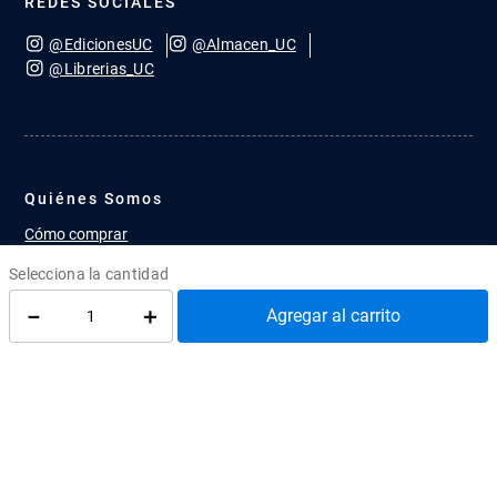
Quiero recibir promociones.
LEA UC
Av. Libertador Bernardo O'Higgins 390
Tercer Piso, Santiago
Ediciones UC
－
＋
Agregar al carrito
¿Cómo llegar?
atenciontienda@uc.cl
(56) 95504 2427
REDES SOCIALES
@EdicionesUC
@Almacen_UC
@Librerias_UC