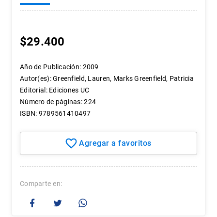
7
.
historia chile
8
.
historia
$
29
.
400
9
.
psicología
10
.
arte
Año de Publicación
:
2009
Autor(es)
:
Greenfield, Lauren, Marks Greenfield, Patricia
Editorial
:
Ediciones UC
Número de páginas
:
224
ISBN
:
9789561410497
Comparte