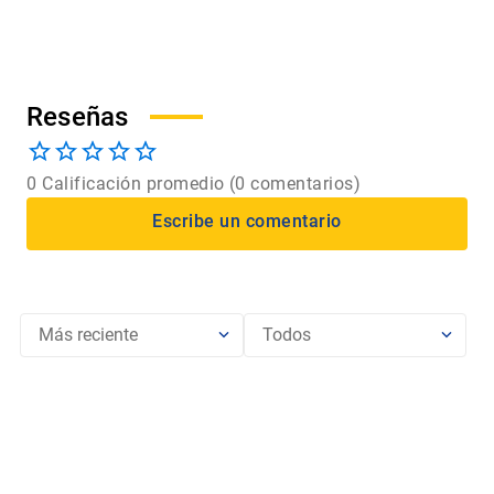
Ediciones
UC
Ediciones
UC
CÉRAMICA
RAPA NUI: IORANA TE
PERFUMADA DE LAS
MA OHI
MONJAS CLARISAS
$
29
.
000
$
12
.
000
Ir al producto
Ir al producto