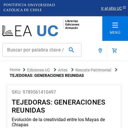
Ir al sitio UC
Buscar por palabra clave / título / autor / producto / ISBN
Términos más buscados
Ediciones UC
Artes
Rescate Patrimonial
1
.
derecho
TEJEDORAS: GENERACIONES REUNIDAS
2
.
educacion
SKU
:
9789561410497
3
.
reúso
TEJEDORAS: GENERACIONES
4
.
ediciones uc
REUNIDAS
5
.
arquitectura
Evolución de la creatividad entre los Mayas de
6
.
historia república chile
Chiapas