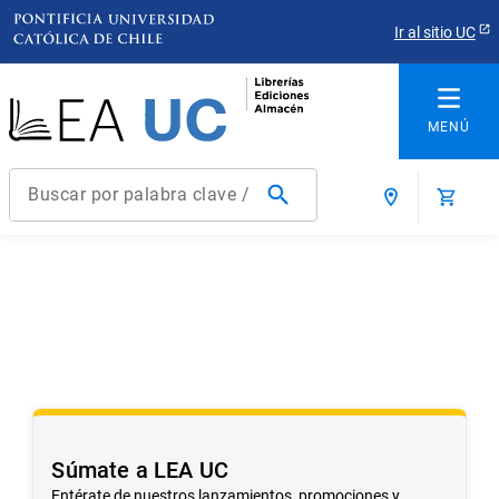
Ir al sitio UC
Buscar por palabra clave / título / autor / producto / ISBN
Términos más buscados
1
.
derecho
2
.
educacion
3
.
ediciones uc
4
.
reúso
5
.
arquitectura
Súmate a LEA UC
6
.
historia república chile
Entérate de nuestros lanzamientos, promociones y