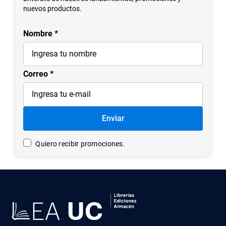
7
.
historia chile
nuevos productos.
8
.
historia
Nombre
9
.
psicología
10
.
arte
Correo
Enviar
Quiero recibir promociones.