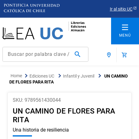
Ir al sitio UC
Buscar por palabra clave / título / autor / producto / ISBN
Términos más buscados
Ediciones UC
Infantil y Juvenil
UN CAMINO
1
.
derecho
DE FLORES PARA RITA
2
.
educacion
SKU
:
9789561430044
3
.
arquitectura
UN CAMINO DE FLORES PARA
4
.
reúso
RITA
5
.
ediciones uc
Una historia de resiliencia
6
.
historia chile