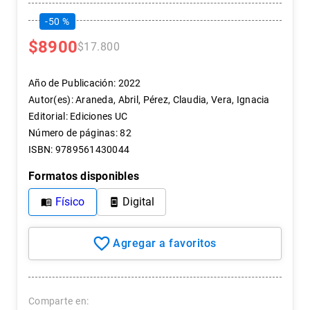
7
.
historia república chile
-
50 %
8
.
historia
$
8900
$
17
.
800
9
.
psicología
10
.
arte
Año de Publicación
:
2022
Autor(es)
:
Araneda, Abril, Pérez, Claudia, Vera, Ignacia
Editorial
:
Ediciones UC
Número de páginas
:
82
ISBN
:
9789561430044
Formatos disponibles
Físico
Digital
Comparte