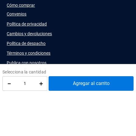
Cómo comprar
Convenios
Política de privacidad
Cambios y devoluciones
Política de despacho
Términos y condiciones
Publica con nosotros
－
＋
Agregar al carrito
Diseño y Desarrollo
Infracommerce
Sitio administrado por
Ediciones UC
de la
Pontificia Universidad Católica de Chile
Utilizando el
Kit Digital