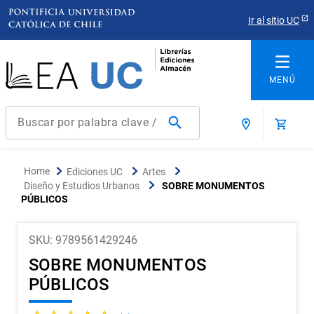
Ir al sitio UC
Buscar por palabra clave / título / autor / producto / ISBN
Términos más buscados
Ediciones UC
Artes
1
.
derecho
Diseño y Estudios Urbanos
SOBRE MONUMENTOS
PÚBLICOS
2
.
educacion
3
.
ediciones uc
SKU
:
9789561429246
4
.
reúso
SOBRE MONUMENTOS
5
.
arquitectura
PÚBLICOS
6
.
historia república chile