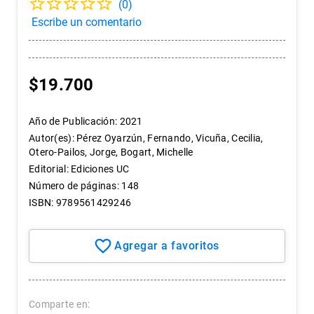
(
0
)
7
.
historia chile
8
.
historia
9
.
psicología
$
19
.
700
10
.
arte
Año de Publicación
:
2021
Autor(es)
:
Pérez Oyarzún, Fernando, Vicuña, Cecilia,
Otero-Pailos, Jorge, Bogart, Michelle
Editorial
:
Ediciones UC
Número de páginas
:
148
ISBN
:
9789561429246
Comparte