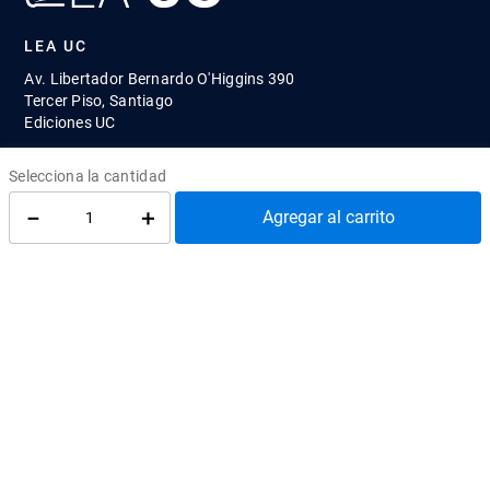
LEA UC
Av. Libertador Bernardo O'Higgins 390
Tercer Piso, Santiago
Ediciones UC
¿Cómo llegar?
atenciontienda@uc.cl
(56) 95504 2427
－
＋
Agregar al carrito
REDES SOCIALES
@EdicionesUC
@Almacen_UC
@Librerias_UC
Quiénes Somos
Cómo comprar