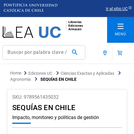
Ir al sitio UC
Buscar por palabra clave / título / autor / producto / ISBN
Términos más buscados
Ediciones UC
Ciencias Exactas y Aplicadas
1
.
derecho
Agronomía
SEQUÍAS EN CHILE
2
.
educacion
3
.
reúso
SKU
:
9789561435032
SEQUÍAS EN CHILE
4
.
ediciones uc
Impacto, monitoreo y políticas de gestión
5
.
arquitectura
6
.
historia república chile