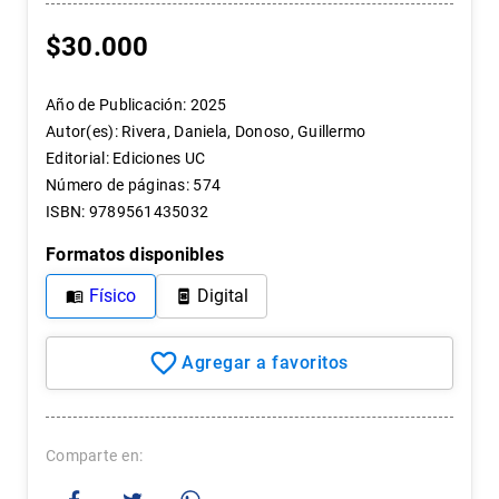
7
.
historia chile
$
30
.
000
8
.
historia
9
.
psicología
Año de Publicación
:
2025
Autor(es)
:
Rivera, Daniela, Donoso, Guillermo
10
.
arte
Editorial
:
Ediciones UC
Número de páginas
:
574
ISBN
:
9789561435032
Formatos disponibles
Físico
Digital
Comparte