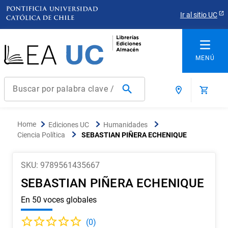
Ir al sitio UC
Buscar por palabra clave / título / autor / producto / ISBN
Términos más buscados
Ediciones UC
Humanidades
1
.
derecho
Ciencia Política
SEBASTIAN PIÑERA ECHENIQUE
2
.
educacion
3
.
arquitectura
SKU
:
9789561435667
SEBASTIAN PIÑERA ECHENIQUE
4
.
reúso
En 50 voces globales
5
.
ediciones uc
6
.
historia chile
(
0
)