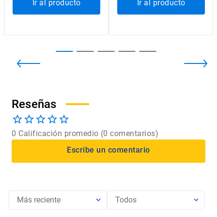
$
15
.
000
$
18
.
900
Ir al producto
Ir al producto
0 Calificación promedio
(0 comentarios)