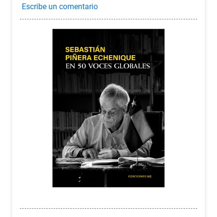
7
.
historia república chile
8
.
historia
9
.
psicología
10
.
arte