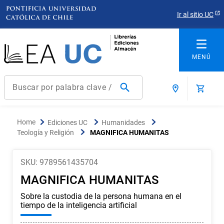
Ir al sitio UC
Buscar por palabra clave / título / autor / producto / ISBN
Términos más buscados
Ediciones UC
Humanidades
1
.
derecho
Teología y Religión
MAGNIFICA HUMANITAS
2
.
educacion
3
.
arquitectura
SKU
:
9789561435704
MAGNIFICA HUMANITAS
4
.
reúso
Sobre la custodia de la persona humana en el
5
.
ediciones uc
tiempo de la inteligencia artificial
6
.
historia chile