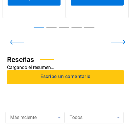
$
6000
$
25
.
000
Ir al producto
Ir al producto
Cargando el resumen…