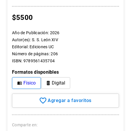
7
.
historia república chile
8
.
historia
$
5500
9
.
psicología
Año de Publicación
:
2026
10
.
arte
Autor(es)
:
S. S. León XIV
Editorial
:
Ediciones UC
Número de páginas
:
206
ISBN
:
9789561435704
Formatos disponibles
Físico
Digital
Comparte