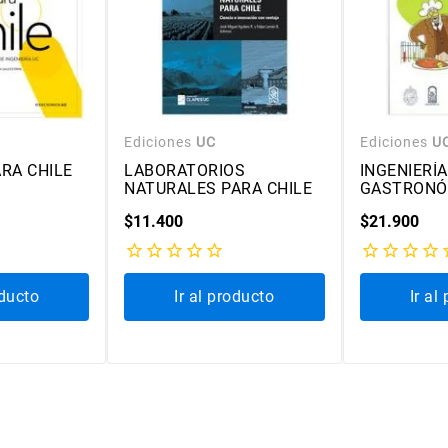
Ediciones
UC
Ediciones
U
ARA CHILE
LABORATORIOS
INGENIERÍA
NATURALES PARA CHILE
GASTRONÓ
$
11
.
400
$
21
.
900
oducto
Ir al producto
Ir al