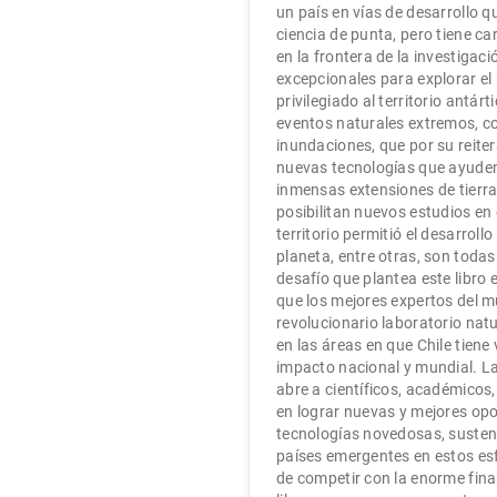
un país en vías de desarrollo q
ciencia de punta, pero tiene c
en la frontera de la investigac
excepcionales para explorar el
privilegiado al territorio antár
eventos naturales extremos, c
inundaciones, que por su reiter
nuevas tecnologías que ayuden 
inmensas extensiones de tierra
posibilitan nuevos estudios en 
territorio permitió el desarro
planeta, entre otras, son todas
desafío que plantea este libro 
que los mejores expertos del mu
revolucionario laboratorio nat
en las áreas en que Chile tien
impacto nacional y mundial. La
abre a científicos, académicos
en lograr nuevas y mejores opo
tecnologías novedosas, sustent
países emergentes en estos es
de competir con la enorme fin