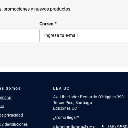
s, promociones y nuevos productos.
Correo
es Somos
LEA UC
Av. Libertador Bernardo O'Higgins 390
omprar
Tercer Piso, Santiago
os
Ediciones UC
 de privacidad
¿Cómo llegar?
 y devoluciones
atenciontienda@uc.cl
(56) 9550