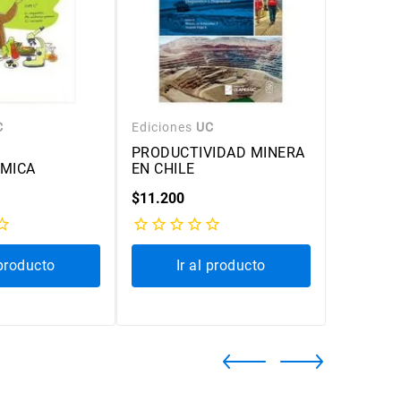
C
Ediciones
UC
Edicione
PRODUCTIVIDAD MINERA
MODELO
MICA
EN CHILE
DE TRA
$
11
.
200
$
15
.
800
 producto
Ir al producto
Ir