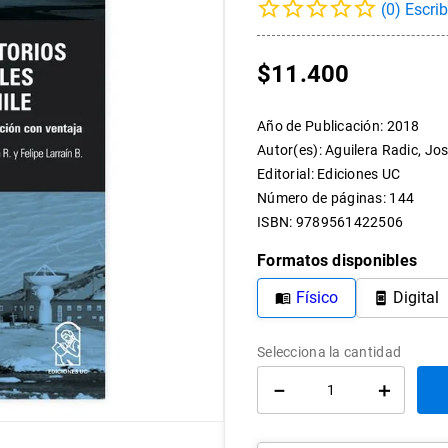
(
0
)
10
.
arte
$
11
.
400
Año de Publicación
:
2018
Autor(es)
:
Aguilera Radic, Jo
Editorial
:
Ediciones UC
Número de páginas
:
144
ISBN
:
9789561422506
Formatos disponibles
Físico
Digital
－
＋