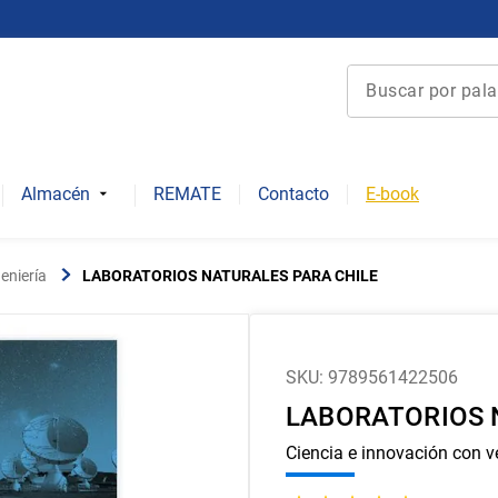
Buscar por palabra 
Términos más bu
1
.
derecho
Almacén
REMATE
Contacto
E-book
2
.
educacion
3
.
arquitectura
eniería
LABORATORIOS NATURALES PARA CHILE
4
.
reúso
5
.
ediciones uc
6
.
historia chile
SKU
:
9789561422506
LABORATORIOS 
7
.
historia
8
.
historia repúbli
Ciencia e innovación con v
9
.
psicología