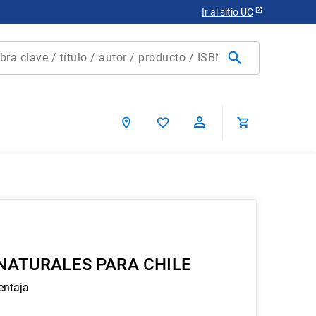
Ir al sitio UC
clave / título / autor / producto / ISBN
scados
NATURALES PARA CHILE
ca chile
entaja