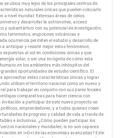
ue se ubica muy lejos de los principales centros de
aracterísticas naturales únicas que pueden colocarlo
ión a nivel mundial: Extensas áreas de cielos
 universo y desarrollar la astronomía; acceso
tico y subantártico con su potencial de investigación;
omo terremotos, erupciones volcánicas e
ada ocurrencia permiten el estudio y desarrollo de
a anticipar y resistir mejor estos fenómenos;
s expuestas al sol en condiciones únicas y que
energía solar; o ser una incógnita de cómo este
llo humano en los ambientes más inhóspitos del
 grandes oportunidades de estudio científico. El
es aprovechar estas características únicas y lograr
ndo utilicen el territorio nacional como un nuevo y
ural para trabajar en conjunto con sus pares locales
e ventajas comparativas para hacer ciencia con
 invitación a participar de este nuevo proyecto se
, políticos, emprendedores, y a todos quienes creen
rtunidades de progreso y calidad de vida a través de
ables e inclusivas. ¿Cómo pueden participar los
fuerzos nacionales y mundiales, si no son capaces
anciación en I+D+I de las economías avanzadas? Este