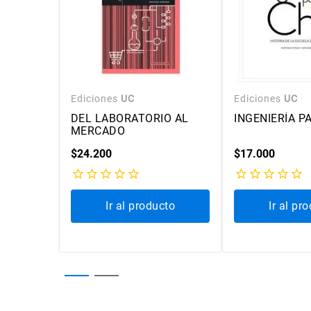
Ediciones
UC
Ediciones
UC
DE
DEL LABORATORIO AL
INGENIERÍA P
MERCADO
ARA
$
24
.
200
$
17
.
000
E
ble
Ir al producto
Ir al pr