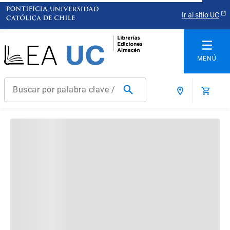
Ir al sitio UC
Buscar por palabra clave / título / autor / producto / ISBN
Términos más buscados
1
.
derecho
2
.
educacion
3
.
ediciones uc
4
.
reúso
5
.
arquitectura
6
.
historia república chile