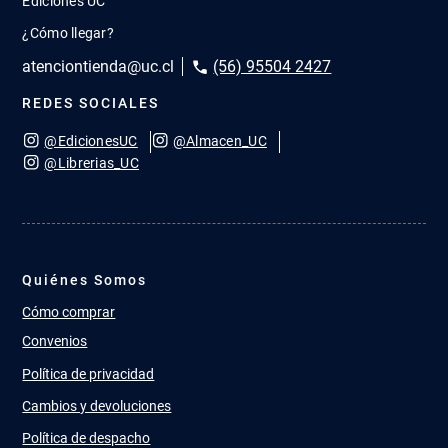
Ediciones UC
¿Cómo llegar?
atenciontienda@uc.cl
(56) 95504 2427
REDES SOCIALES
@EdicionesUC
@Almacen_UC
@Librerias_UC
Quiénes Somos
Cómo comprar
Convenios
Política de privacidad
Cambios y devoluciones
Política de despacho