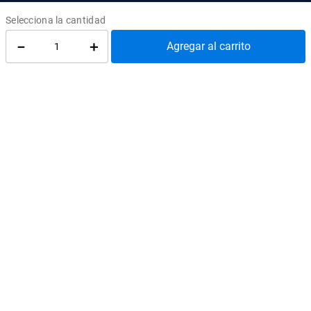
REDES SOCIALES
@EdicionesUC
@Almacen_UC
－
＋
Agregar al carrito
@Librerias_UC
Quiénes Somos
Cómo comprar
Convenios
Política de privacidad
Cambios y devoluciones
Política de despacho
Términos y condiciones
Publica con nosotros