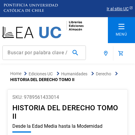
Ir al sitio UC
Buscar por palabra clave / título / autor / producto / ISBN
Términos más buscados
Ediciones UC
Humanidades
Derecho
1
.
derecho
HISTORIA DEL DERECHO TOMO II
2
.
educacion
SKU
:
9789561433014
3
.
arquitectura
HISTORIA DEL DERECHO TOMO
4
.
reúso
II
5
.
ediciones uc
Desde la Edad Media hasta la Modernidad
6
.
historia chile