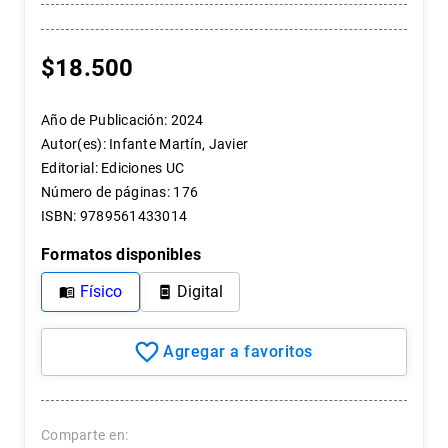
7
.
historia república chile
8
.
historia
$
18
.
500
9
.
psicología
10
.
arte
Año de Publicación
:
2024
Autor(es)
:
Infante Martín, Javier
Editorial
:
Ediciones UC
Número de páginas
:
176
ISBN
:
9789561433014
Formatos disponibles
Físico
Digital
Comparte