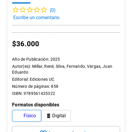
7
.
historia
(
0
)
8
.
historia república chile
9
.
arte
10
.
psicología
$
36
.
000
Año de Publicación
:
2025
Autor(es)
:
Millar, René, Silva, Fernando, Vargas, Juan
Eduardo
Editorial
:
Ediciones UC
Número de páginas
:
858
ISBN
:
9789561435322
Formatos disponibles
Físico
Digital