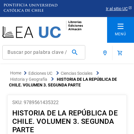
Ir al sitio UC
Buscar por palabra clave / título / autor / producto / ISBN
Términos más buscados
Ediciones UC
Ciencias Sociales
1
.
derecho
Historia y Geografía
HISTORIA DE LA REPÚBLICA DE
CHILE. VOLUMEN 3. SEGUNDA PARTE
2
.
educacion
3
.
reúso
SKU
:
9789561435322
4
.
arquitectura
HISTORIA DE LA REPÚBLICA DE
5
.
ediciones uc
CHILE. VOLUMEN 3. SEGUNDA
6
.
historia chile
PARTE