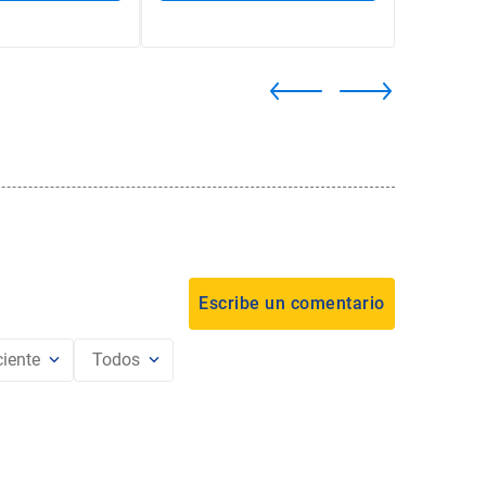
iente
Todos