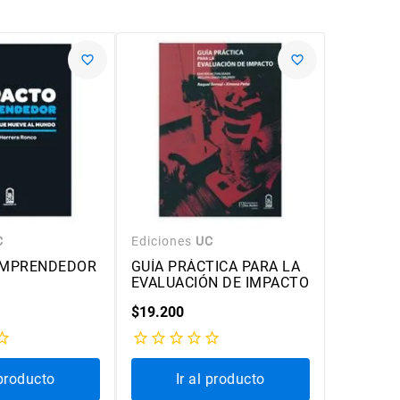
C
Ediciones
UC
Edicione
EMPRENDEDOR
GUÍA PRÁCTICA PARA LA
CHILE: 
EVALUACIÓN DE IMPACTO
EQUITAT
$
19
.
200
$
12
.
000
 producto
Ir al producto
Ir