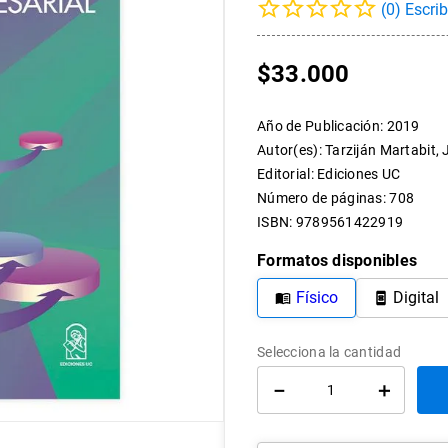
(
0
)
10
.
arte
$
33
.
000
Año de Publicación
:
2019
Autor(es)
:
Tarziján Martabit, 
Editorial
:
Ediciones UC
Número de páginas
:
708
ISBN
:
9789561422919
Formatos disponibles
Físico
Digital
－
＋