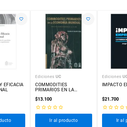
Ediciones
UC
Ediciones
U
 EFICACIA
COMMODITIES
IMPACTO 
NAL
PRIMARIOS EN LA
ECONOMÍA MUNDIAL
$
13
.
100
$
21
.
700
oducto
Ir al producto
Ir al