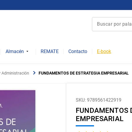
Buscar por palabra 
Términos más bu
1
.
derecho
Almacén
REMATE
Contacto
E-book
2
.
educacion
3
.
arquitectura
 Administración
FUNDAMENTOS DE ESTRATEGIA EMPRESARIAL
4
.
reúso
5
.
ediciones uc
6
.
historia chile
SKU
:
9789561422919
FUNDAMENTOS D
7
.
historia repúbli
EMPRESARIAL
8
.
historia
9
.
psicología