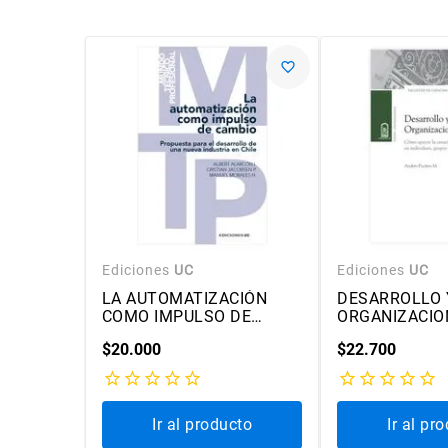
Ediciones
UC
Ediciones
UC
OS
LA AUTOMATIZACIÓN
DESARROLLO Y
COMO IMPULSO DE
ORGANIZACIO
CAMBIO
$
20
.
000
$
22
.
700
cto
Ir al producto
Ir al pr