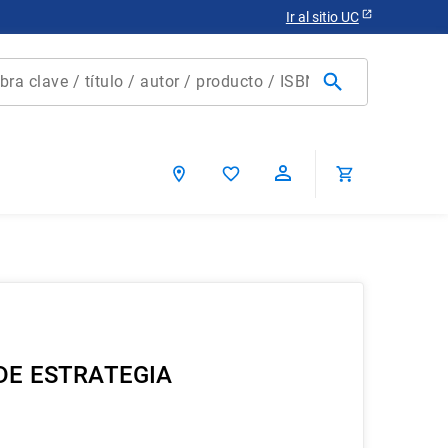
Ir al sitio UC
clave / título / autor / producto / ISBN
scados
E ESTRATEGIA
ca chile