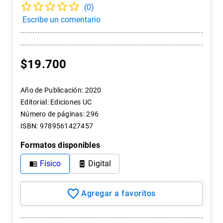
(
0
)
7
.
historia chile
8
.
historia
9
.
psicología
10
.
arte
$
19
.
700
Año de Publicación
:
2020
Editorial
:
Ediciones UC
Número de páginas
:
296
ISBN
:
9789561427457
Formatos disponibles
Físico
Digital