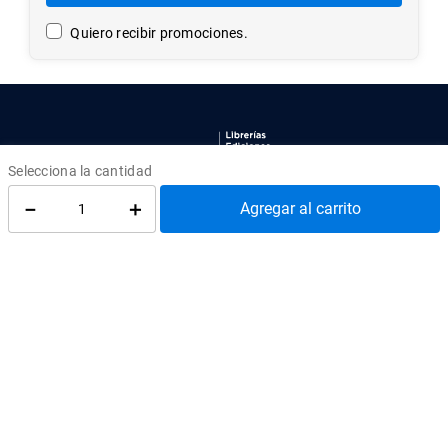
Enviar
Quiero recibir promociones.
－
＋
Agregar al carrito
LEA UC
Av. Libertador Bernardo O'Higgins 390
Tercer Piso, Santiago
Ediciones UC
¿Cómo llegar?
atenciontienda@uc.cl
(56) 95504 2427