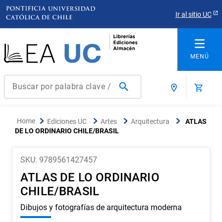
Ir al sitio UC
Buscar por palabra clave / título / autor / producto / ISBN
Términos más buscados
Ediciones UC
Artes
Arquitectura
ATLAS
1
.
derecho
DE LO ORDINARIO CHILE/BRASIL
2
.
educacion
SKU
:
9789561427457
3
.
ediciones uc
ATLAS DE LO ORDINARIO
4
.
reúso
CHILE/BRASIL
5
.
arquitectura
Dibujos y fotografías de arquitectura moderna
6
.
historia república chile