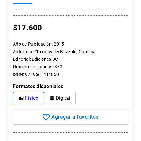
7
.
historia chile
8
.
historia
$
17
.
600
9
.
psicología
10
.
arte
Año de Publicación
:
2015
Autor(es)
:
Cherniavsky Bozzolo, Carolina
Editorial
:
Ediciones UC
Número de páginas
:
380
ISBN
:
9789561414860
Formatos disponibles
Físico
Digital