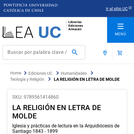
Ir al sitio UC
Buscar por palabra clave / título / autor / producto / ISBN
Términos más buscados
Ediciones UC
Humanidades
1
.
derecho
Teología y Religión
LA RELIGIÓN EN LETRA DE MOLDE
2
.
educacion
3
.
reúso
SKU
:
9789561414860
LA RELIGIÓN EN LETRA DE
4
.
ediciones uc
MOLDE
5
.
arquitectura
Iglesia y prácticas de lectura en la Arquidiócesis de
6
.
historia república chile
Santiago 1843 - 1899