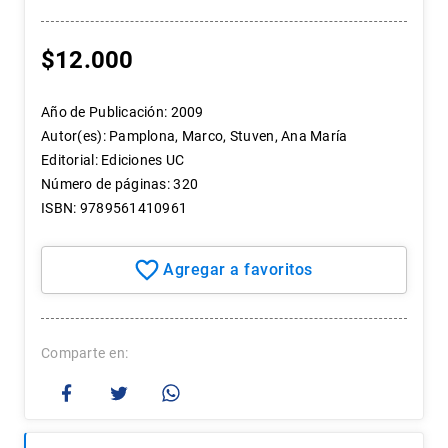
7
.
historia
8
.
historia república chile
$
12
.
000
9
.
psicología
Año de Publicación
:
2009
10
.
arte
Autor(es)
:
Pamplona, Marco, Stuven, Ana María
Editorial
:
Ediciones UC
Número de páginas
:
320
ISBN
:
9789561410961
Comparte