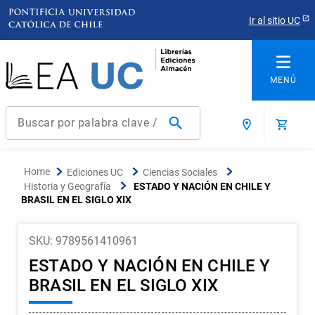
Ir al sitio UC
Buscar por palabra clave / título / autor / producto / ISBN
Términos más buscados
Ediciones UC
Ciencias Sociales
1
.
derecho
Historia y Geografía
ESTADO Y NACIÓN EN CHILE Y
BRASIL EN EL SIGLO XIX
2
.
educacion
3
.
arquitectura
SKU
:
9789561410961
4
.
reúso
ESTADO Y NACIÓN EN CHILE Y
5
.
ediciones uc
BRASIL EN EL SIGLO XIX
6
.
historia chile