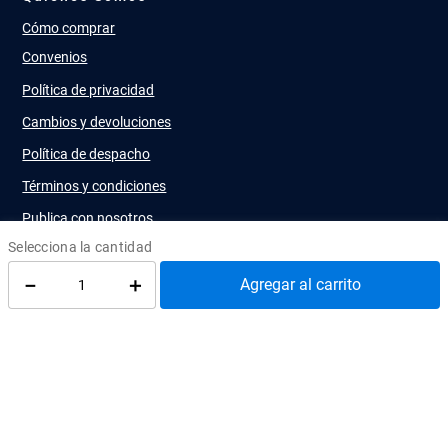
LEA UC
Av. Libertador Bernardo O'Higgins 390
Tercer Piso, Santiago
Ediciones UC
¿Cómo llegar?
atenciontienda@uc.cl
(56) 95504 2427
REDES SOCIALES
@EdicionesUC
@Almacen_UC
@Librerias_UC
－
＋
Agregar al carrito
Quiénes Somos
Cómo comprar
Convenios