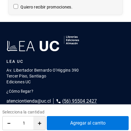
Quiero recibir promociones.
LEA UC
Av. Libertador Bernardo O'Higgins 390
Tercer Piso, Santiago
Ediciones UC
¿Cómo llegar?
atenciontienda@uc.cl
(56) 95504 2427
REDES SOCIALES
－
＋
Agregar al carrito
@EdicionesUC
@Almacen_UC
@Librerias_UC