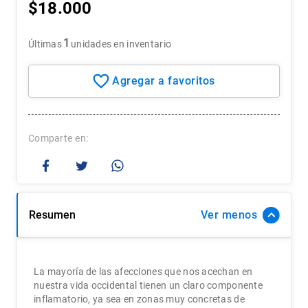
$
18
.
000
7
.
historia república chile
8
.
historia
1
Últimas
unidades en inventario
9
.
psicología
10
.
arte
Comparte
Resumen
Ver
La mayoría de las afecciones que nos acechan en
nuestra vida occidental tienen un claro componente
inflamatorio, ya sea en zonas muy concretas de