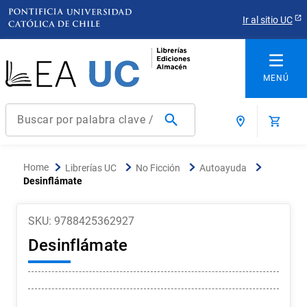
Ir al sitio UC
Buscar por palabra clave / título / autor / producto / ISBN
Términos más buscados
Librerías UC
No Ficción
Autoayuda
1
.
derecho
Desinflámate
2
.
educacion
SKU
:
9788425362927
3
.
arquitectura
Desinflámate
4
.
reúso
5
.
ediciones uc
6
.
historia chile