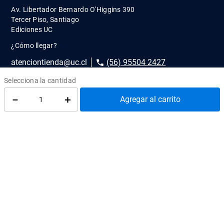
LEA UC
Av. Libertador Bernardo O'Higgins 390
Tercer Piso, Santiago
Ediciones UC
¿Cómo llegar?
－
＋
Agregar al carrito
atenciontienda@uc.cl
(56) 95504 2427
REDES SOCIALES
@EdicionesUC
@Almacen_UC
@Librerias_UC
Quiénes Somos