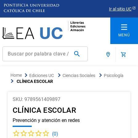
Ir al sitio UC
Buscar por palabra clave / título / autor / producto / ISBN
Términos más buscados
Ediciones UC
Ciencias Sociales
Psicología
1
.
derecho
CLÍNICA ESCOLAR
2
.
educacion
SKU
:
9789561409897
3
.
reúso
CLÍNICA ESCOLAR
4
.
ediciones uc
Prevención y atención en redes
5
.
arquitectura
6
.
historia república chile
(
0
)