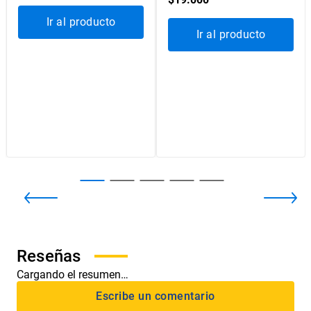
Ediciones
UC
Ediciones
UC
PSICOLOGÍA DEL
HABILIDADES PARA LA
LENGUAJE
INTERVENCIÓN EN
TRABAJO SOCIAL
$
24
.
200
$
19
.
000
Ir al producto
Ir al producto