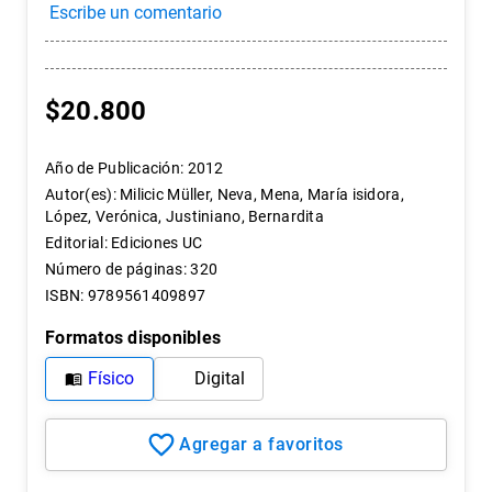
7
.
historia chile
8
.
historia
9
.
psicología
$
20
.
800
10
.
arte
Año de Publicación
:
2012
Autor(es)
:
Milicic Müller, Neva, Mena, María isidora,
López, Verónica, Justiniano, Bernardita
Editorial
:
Ediciones UC
Número de páginas
:
320
ISBN
:
9789561409897
Formatos disponibles
Físico
Digital