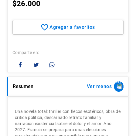
$
26
.
000
7
.
historia chile
8
.
historia
9
.
psicología
10
.
arte
Comparte
Resumen
Ver
Una novela total: thriller con flecos esotéricos, obra de
crítica política, descarnado retrato familiar y
narración existencial sobre el dolor y el amor. Año
2027. Francia se prepara para unas elecciones
presidenciales que es muy posible que gane una