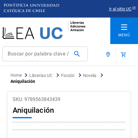
Ir al sitio UC
Buscar por palabra clave / título / autor / producto / ISBN
Términos más buscados
Librerías UC
Ficción
Novela
1
.
derecho
Aniquilación
2
.
educacion
SKU
:
9789563843439
3
.
reúso
Aniquilación
4
.
ediciones uc
5
.
arquitectura
6
.
historia república chile