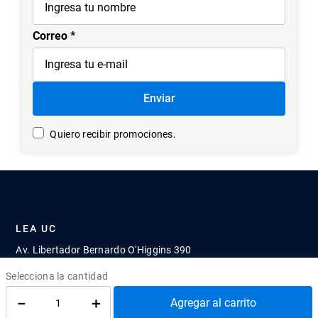
Correo
Enviar
Quiero recibir promociones.
LEA UC
Av. Libertador Bernardo O'Higgins 390
－
＋
Tercer Piso, Santiago
Agregar al carrito
Ediciones UC