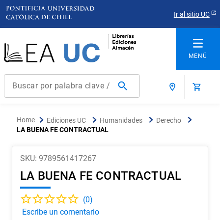
Ir al sitio UC
Buscar por palabra clave / título / autor / producto / ISBN
Términos más buscados
Ediciones UC
Humanidades
Derecho
1
.
derecho
LA BUENA FE CONTRACTUAL
2
.
educacion
SKU
:
9789561417267
3
.
arquitectura
LA BUENA FE CONTRACTUAL
4
.
reúso
5
.
ediciones uc
(
0
)
6
.
historia chile