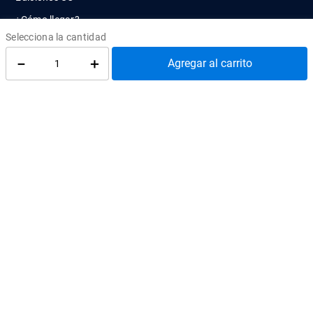
¿Cómo llegar?
atenciontienda@uc.cl
(56) 95504 2427
－
＋
Agregar al carrito
REDES SOCIALES
@EdicionesUC
@Almacen_UC
@Librerias_UC
Quiénes Somos
Cómo comprar
Convenios
Política de privacidad
Cambios y devoluciones
Política de despacho