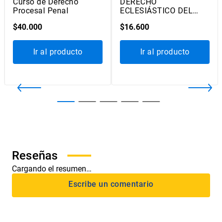
Curso de Derecho
DERECHO
Procesal Penal
ECLESIÁSTICO DEL
ESTADO DE CHILE
$
40
.
000
$
16
.
600
Ir al producto
Ir al producto
Cargando el resumen…