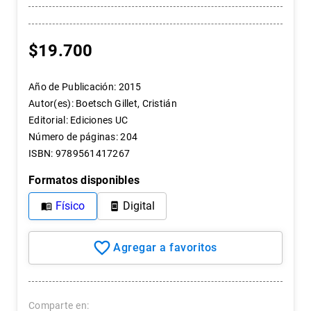
7
.
historia
8
.
historia república chile
$
19
.
700
9
.
psicología
10
.
arte
Año de Publicación
:
2015
Autor(es)
:
Boetsch Gillet, Cristián
Editorial
:
Ediciones UC
Número de páginas
:
204
ISBN
:
9789561417267
Formatos disponibles
Físico
Digital
Comparte