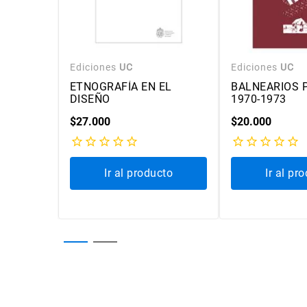
Ediciones
UC
Ediciones
UC
DINARIO
ETNOGRAFÍA EN EL
BALNEARIOS 
DISEÑO
1970-1973
$
27
.
000
$
20
.
000
cto
Ir al producto
Ir al pr