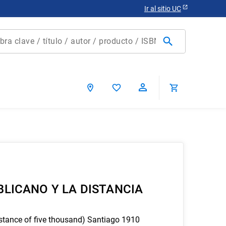
Ir al sitio UC
clave / título / autor / producto / ISBN
scados
ca chile
LICANO Y LA DISTANCIA
istance of five thousand) Santiago 1910