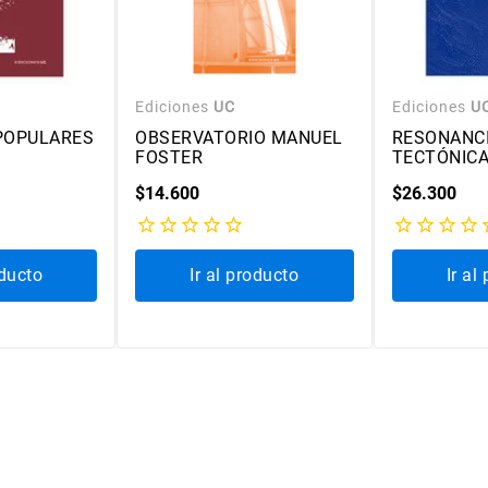
Ediciones
UC
Ediciones
U
POPULARES
OBSERVATORIO MANUEL
RESONANC
FOSTER
TECTÓNIC
$
14
.
600
$
26
.
300
oducto
Ir al producto
Ir al