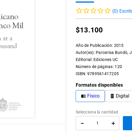
10
.
arte
(
0
)
$
13
.
100
Año de Publicación
:
2015
Autor(es)
:
Parcerisa Bundó, J
Editorial
:
Ediciones UC
Número de páginas
:
120
ISBN
:
9789561417205
Formatos disponibles
Físico
Digital
－
＋