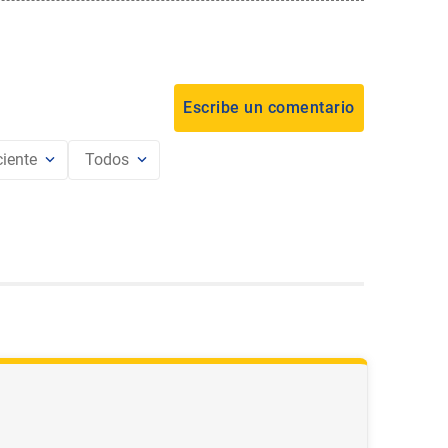
iente
Todos