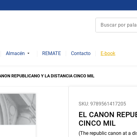
Buscar por palabra 
Términos más bu
1
.
derecho
Almacén
REMATE
Contacto
E-book
2
.
educacion
3
.
reúso
ANON REPUBLICANO Y LA DISTANCIA CINCO MIL
4
.
ediciones uc
5
.
arquitectura
6
.
historia repúbli
SKU
:
9789561417205
EL CANON REPUB
7
.
historia chile
CINCO MIL
8
.
historia
(The republic canon at a d
9
.
psicología