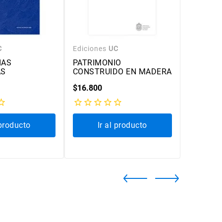
C
Ediciones
UC
Edicione
IAS
PATRIMONIO
MONAST
AS
CONSTRUIDO EN MADERA
BENEDIC
CONDES
$
16
.
800
$
26
.
100
 producto
Ir al producto
Ir