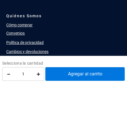
Quiénes Somos
Cómo comprar
Convenios
Política de privacidad
Cambios y devoluciones
Política de despacho
Términos y condiciones
－
＋
Agregar al carrito
Publica con nosotros
Diseño y Desarrollo
Infracommerce
Sitio administrado por
Ediciones UC
de la
Pontificia Universidad Católica de Chile
Utilizando el