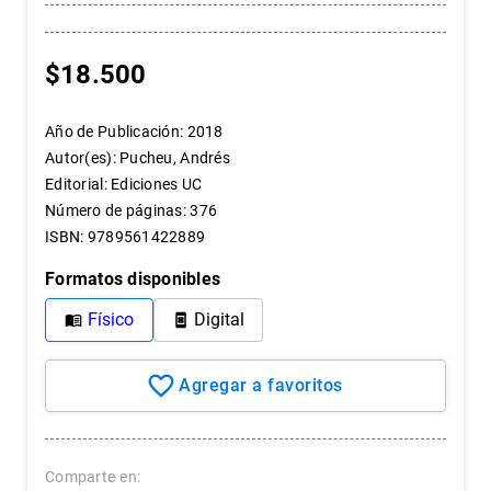
7
.
historia chile
8
.
historia
$
18
.
500
9
.
psicología
10
.
arte
Año de Publicación
:
2018
Autor(es)
:
Pucheu, Andrés
Editorial
:
Ediciones UC
Número de páginas
:
376
ISBN
:
9789561422889
Formatos disponibles
Físico
Digital
Comparte