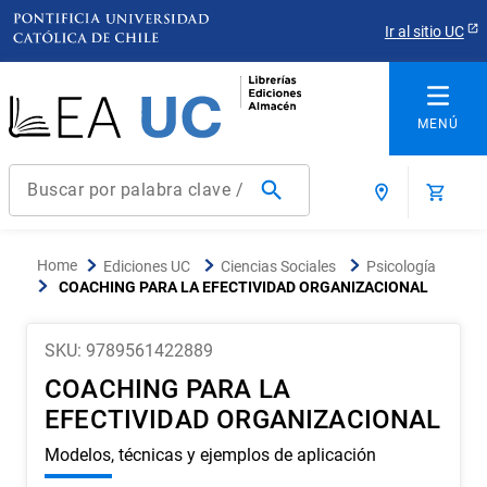
Ir al sitio UC
Buscar por palabra clave / título / autor / producto / ISBN
Términos más buscados
Ediciones UC
Ciencias Sociales
Psicología
1
.
derecho
COACHING PARA LA EFECTIVIDAD ORGANIZACIONAL
2
.
educacion
SKU
:
9789561422889
3
.
ediciones uc
COACHING PARA LA
4
.
reúso
EFECTIVIDAD ORGANIZACIONAL
5
.
arquitectura
Modelos, técnicas y ejemplos de aplicación
6
.
historia república chile