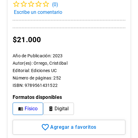
(
0
)
7
.
historia chile
8
.
historia
9
.
psicología
10
.
arte
$
21
.
000
Año de Publicación
:
2023
Autor(es)
:
Orrego, Cristóbal
Editorial
:
Ediciones UC
Número de páginas
:
252
ISBN
:
9789561431522
Formatos disponibles
Físico
Digital