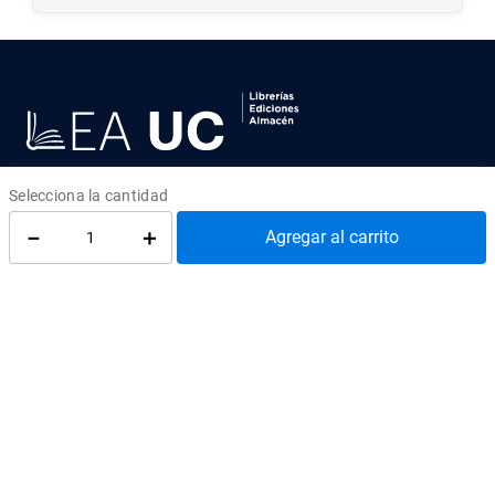
LEA UC
Av. Libertador Bernardo O'Higgins 390
－
＋
Agregar al carrito
Tercer Piso, Santiago
Ediciones UC
¿Cómo llegar?
atenciontienda@uc.cl
(56) 95504 2427
REDES SOCIALES
@EdicionesUC
@Almacen_UC
@Librerias_UC