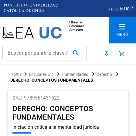
Ir al sitio UC
Buscar por palabra clave / título / autor / producto / ISBN
Términos más buscados
Ediciones UC
Humanidades
Derecho
1
.
derecho
DERECHO: CONCEPTOS FUNDAMENTALES
2
.
educacion
SKU
:
9789561431522
3
.
reúso
DERECHO: CONCEPTOS
4
.
ediciones uc
FUNDAMENTALES
5
.
arquitectura
Iniciación crítica a la mentalidad jurídica
6
.
historia república chile