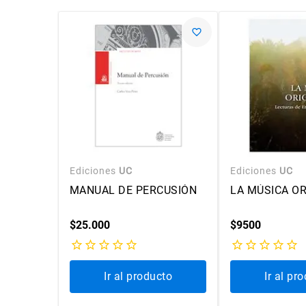
Ediciones
UC
Ediciones
UC
MANUAL DE PERCUSIÓN
LA MÚSICA OR
$
25
.
000
$
9500
ble
Ir al producto
Ir al pr