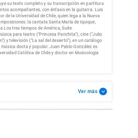
ye su texto completo y su transcripción en partitura
ntos acompañantes, con énfasis en la guitarra. Luis
or de la Universidad de Chile, quien lega a la Nueva
omposiciones: la cantata Santa Marí­a de Iquique,
­a Los tres tiempos de América, Suite
ica para teatro ("Princesa Panchita"), cine ("Julio
") y televisión ("La sal del desierto"), en un catálogo
e música docta y popular. Juan Pablo González es
versidad Católica de Chile y doctor en Musicologí­a
Ver