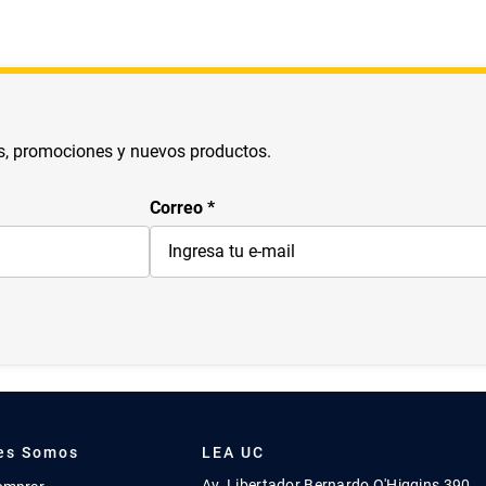
s, promociones y nuevos productos.
Correo
es Somos
LEA UC
Av. Libertador Bernardo O'Higgins 390