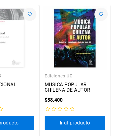
C
Ediciones
UC
Edicione
CIONAL
MÚSICA POPULAR
INTRODU
CHILENA DE AUTOR
MÚSICA 
LECTUR
$
38
.
400
$
15
.
300
 producto
Ir al producto
Ir