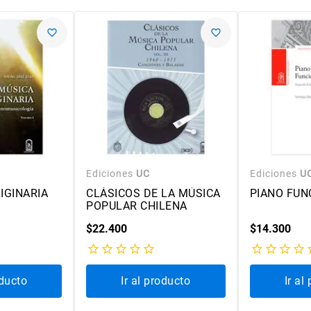
Ediciones
UC
Ediciones
U
IGINARIA
CLÁSICOS DE LA MÚSICA
PIANO FUN
POPULAR CHILENA
$
22
.
400
$
14
.
300
oducto
Ir al producto
Ir al