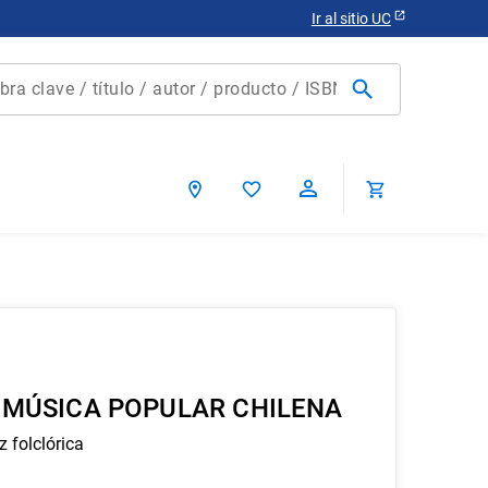
Ir al sitio UC
clave / título / autor / producto / ISBN
scados
ca chile
A MÚSICA POPULAR CHILENA
 folclórica