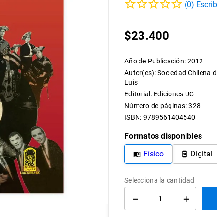
(
0
)
10
.
arte
$
23
.
400
Año de Publicación
:
2012
Autor(es)
:
Sociedad Chilena d
Luis
Editorial
:
Ediciones UC
Número de páginas
:
328
ISBN
:
9789561404540
Formatos disponibles
Físico
Digital
－
＋