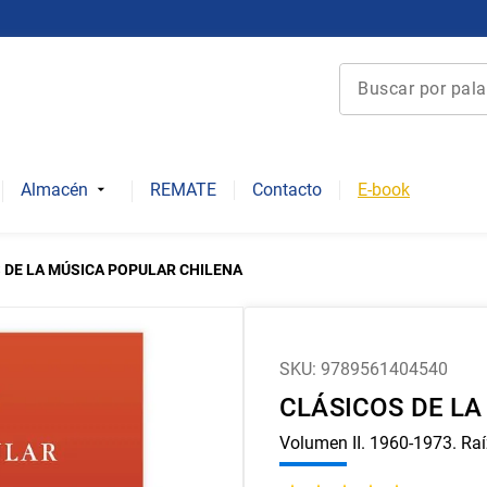
Buscar por palabra 
Términos más bu
1
.
derecho
Almacén
REMATE
Contacto
E-book
2
.
educacion
3
.
ediciones uc
 DE LA MÚSICA POPULAR CHILENA
4
.
reúso
5
.
arquitectura
6
.
historia repúbli
SKU
:
9789561404540
CLÁSICOS DE L
7
.
historia chile
8
.
historia
Volumen II. 1960-1973. Raíz
9
.
psicología