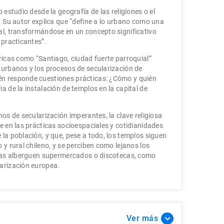
 estudio desde la geografía de las religiones o el
o. Su autor explica que “define a lo urbano como una
al, transformándose en un concepto significativo
 practicantes”.
óricas como “Santiago, ciudad fuerte parroquial”
 urbanos y los procesos de secularización de
n responde cuestiones prácticas: ¿Cómo y quién
a de la instalación de templos en la capital de
nos de secularización imperantes, la clave religiosa
e en las prácticas socioespaciales y cotidianidades
la población, y que, pese a todo, los templos siguen
 y rural chileno, y se perciben como lejanos los
sias alberguen supermercados o discotecas, como
larización europea.
Ver