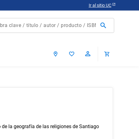
Ir al sitio UC
clave / título / autor / producto / ISBN
scados
ca chile
 de la geografía de las religiones de Santiago