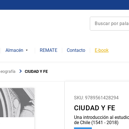
Buscar por palabra 
Términos más bu
1
.
derecho
Almacén
REMATE
Contacto
E-book
2
.
educacion
3
.
arquitectura
Geografía
CIUDAD Y FE
4
.
reúso
5
.
ediciones uc
6
.
historia chile
SKU
:
9789561428294
CIUDAD Y FE
7
.
historia repúbli
8
.
historia
Una introducción al estudio
de Chile (1541 - 2018)
9
.
psicología