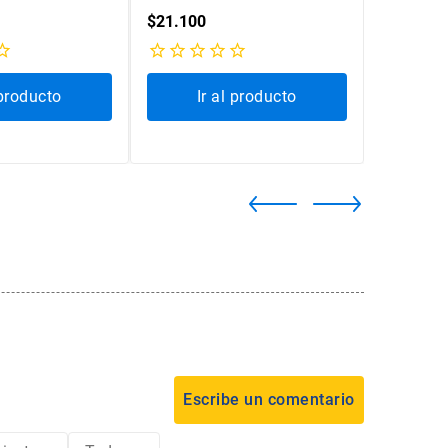
CHILE
$
21
.
100
$
19
.
200
 producto
Ir al producto
Ir