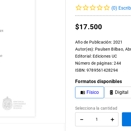
10
.
arte
(
0
)
$
17
.
500
Año de Publicación
:
2021
Autor(es)
:
Paulsen Bilbao, A
Editorial
:
Ediciones UC
Número de páginas
:
244
ISBN
:
9789561428294
Formatos disponibles
Físico
Digital
－
＋