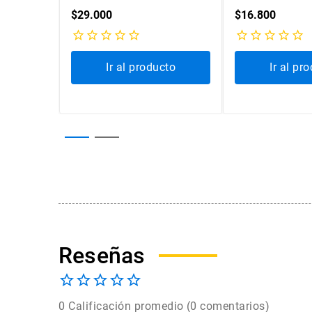
$
29
.
000
$
16
.
800
cto
Ir al producto
Ir al pr
0 Calificación promedio
(0 comentarios)