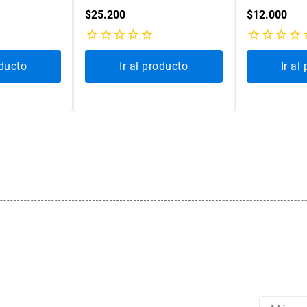
SIGLO XIX
$
25
.
200
$
12
.
000
oducto
Ir al producto
Ir al