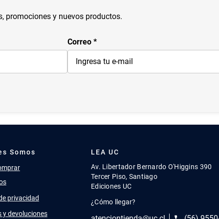
s, promociones y nuevos productos.
Correo
es Somos
LEA UC
Av. Libertador Bernardo O'Higgins 390
omprar
Tercer Piso, Santiago
os
Ediciones UC
 de privacidad
¿Cómo llegar?
 y devoluciones
atenciontienda@uc.cl
(56) 9550