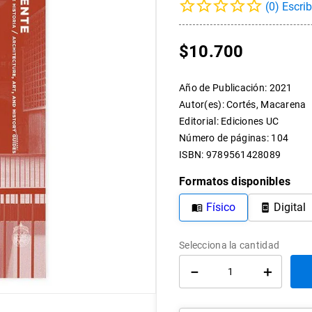
(
0
)
10
.
arte
$
10
.
700
Año de Publicación
:
2021
Autor(es)
:
Cortés, Macarena
Editorial
:
Ediciones UC
Número de páginas
:
104
ISBN
:
9789561428089
Formatos disponibles
Físico
Digital
－
＋