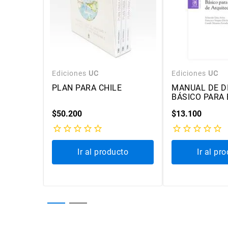
Ediciones
UC
Ediciones
UC
BITAR
PLAN PARA CHILE
MANUAL DE D
BÁSICO PARA 
DE ARQUITEC
$
50
.
200
$
13
.
100
cto
Ir al producto
Ir al pr