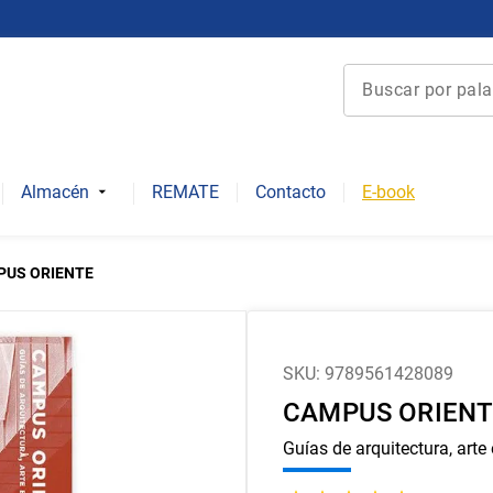
Buscar por palabra 
Términos más bu
1
.
derecho
Almacén
REMATE
Contacto
E-book
2
.
educacion
3
.
ediciones uc
PUS ORIENTE
4
.
reúso
5
.
arquitectura
6
.
historia repúbli
SKU
:
9789561428089
CAMPUS ORIENT
7
.
historia chile
8
.
historia
Guías de arquitectura, arte 
9
.
psicología