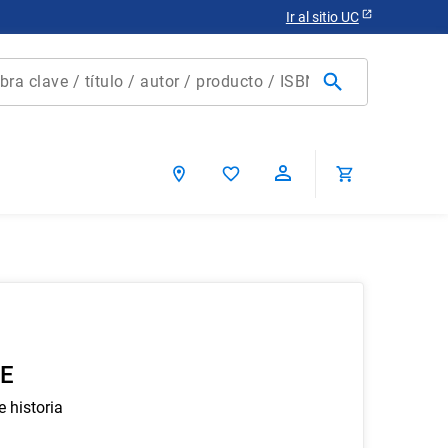
Ir al sitio UC
clave / título / autor / producto / ISBN
scados
ca chile
E
e historia