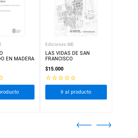
C
Ediciones
UC
Edicione
O
LAS VIDAS DE SAN
MANUAL
DO EN MADERA
FRANCISCO
ILUMINA
$
15
.
000
$
16
.
800
 producto
Ir al producto
Ir