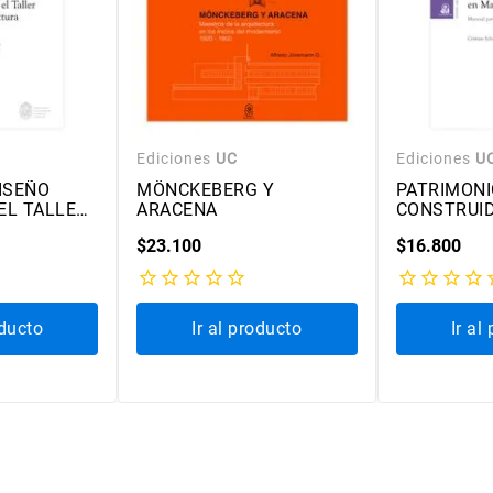
Ediciones
UC
Ediciones
U
ISEÑO
MÖNCKEBERG Y
PATRIMONI
EL TALLER
ARACENA
CONSTRUI
TURA
$
23
.
100
$
16
.
800
oducto
Ir al producto
Ir al