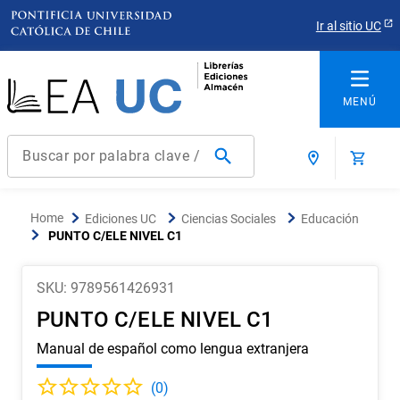
Ir al sitio UC
Buscar por palabra clave / título / autor / producto / ISBN
Términos más buscados
Ediciones UC
Ciencias Sociales
Educación
1
.
derecho
PUNTO C/ELE NIVEL C1
2
.
educacion
SKU
:
9789561426931
3
.
arquitectura
PUNTO C/ELE NIVEL C1
4
.
reúso
Manual de español como lengua extranjera
5
.
ediciones uc
6
.
historia chile
(
0
)