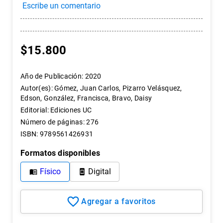
7
.
historia
8
.
historia república chile
9
.
psicología
$
15
.
800
10
.
arte
Año de Publicación
:
2020
Autor(es)
:
Gómez, Juan Carlos, Pizarro Velásquez,
Edson, González, Francisca, Bravo, Daisy
Editorial
:
Ediciones UC
Número de páginas
:
276
ISBN
:
9789561426931
Formatos disponibles
Físico
Digital