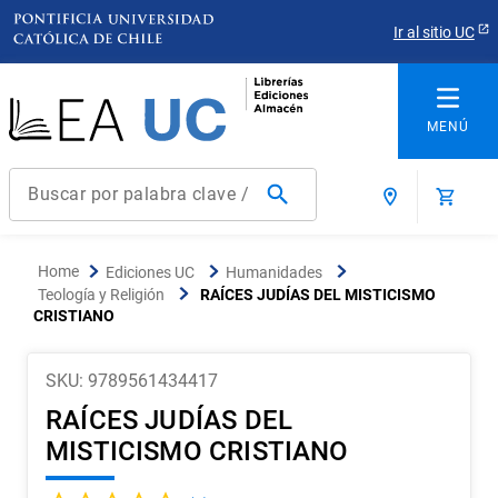
Ir al sitio UC
Buscar por palabra clave / título / autor / producto / ISBN
Términos más buscados
Ediciones UC
Humanidades
1
.
derecho
Teología y Religión
RAÍCES JUDÍAS DEL MISTICISMO
CRISTIANO
2
.
educacion
3
.
reúso
SKU
:
9789561434417
4
.
arquitectura
RAÍCES JUDÍAS DEL
5
.
ediciones uc
MISTICISMO CRISTIANO
6
.
historia chile