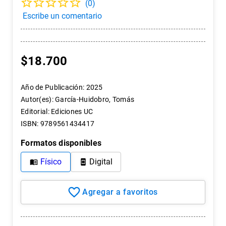
(
0
)
7
.
historia
8
.
historia república chile
9
.
arte
$
18
.
700
10
.
psicología
Año de Publicación
:
2025
Autor(es)
:
García-Huidobro, Tomás
Editorial
:
Ediciones UC
ISBN
:
9789561434417
Formatos disponibles
Físico
Digital