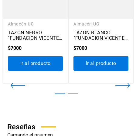
Almacén
UC
Almacén
UC
TAZON NEGRO
TAZON BLANCO
"FUNDACION VICENTE
"FUNDACION VICENTE
HUIDOBRO" -
HUIDOBRO" -
$
7000
$
7000
COLECCIÓN VICENTE
COLECCIÓN VICENTE
HUIDOBRO
HUIDOBRO
2600000011846
2600000011822
Ir al producto
Ir al producto
Cargando el resumen…