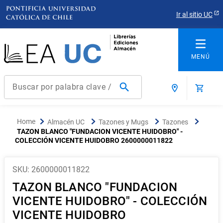
Ir al sitio UC
Buscar por palabra clave / título / autor / producto / ISBN
Términos más buscados
Almacén UC
Tazones y Mugs
Tazones
1
.
derecho
TAZON BLANCO "FUNDACION VICENTE HUIDOBRO" -
COLECCIÓN VICENTE HUIDOBRO 2600000011822
2
.
educacion
3
.
arquitectura
SKU
:
2600000011822
4
.
reúso
TAZON BLANCO "FUNDACION
5
.
ediciones uc
VICENTE HUIDOBRO" - COLECCIÓN
VICENTE HUIDOBRO
6
.
historia chile