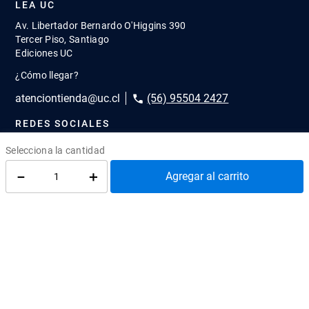
LEA UC
Av. Libertador Bernardo O'Higgins 390
Tercer Piso, Santiago
Ediciones UC
¿Cómo llegar?
atenciontienda@uc.cl
(56) 95504 2427
REDES SOCIALES
@EdicionesUC
@Almacen_UC
@Librerias_UC
－
＋
Agregar al carrito
Quiénes Somos
Cómo comprar
Convenios