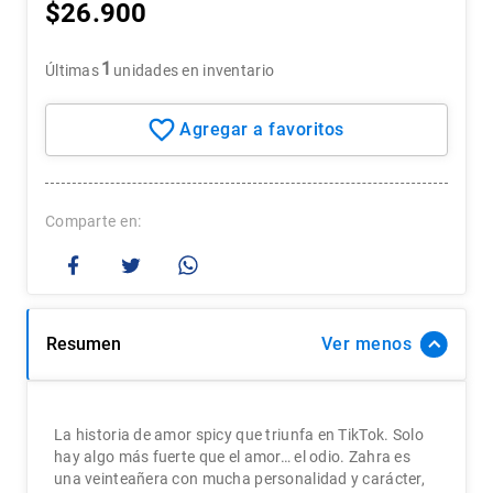
$
26
.
900
7
.
historia chile
8
.
historia
1
Últimas
unidades en inventario
9
.
psicología
10
.
arte
Comparte
Resumen
Ver
La historia de amor spicy que triunfa en TikTok. Solo
hay algo más fuerte que el amor… el odio. Zahra es
una veinteañera con mucha personalidad y carácter,