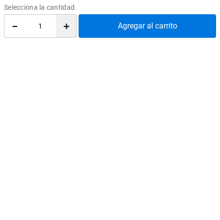
REDES SOCIALES
－
＋
Agregar al carrito
@EdicionesUC
@Almacen_UC
@Librerias_UC
Quiénes Somos
Cómo comprar
Convenios
Política de privacidad
Cambios y devoluciones
Política de despacho
Términos y condiciones
Publica con nosotros