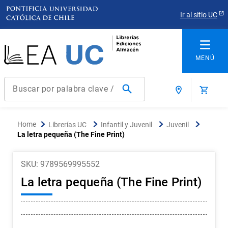
Ir al sitio UC
Buscar por palabra clave / título / autor / producto / ISBN
Términos más buscados
Librerías UC
Infantil y Juvenil
Juvenil
1
.
derecho
La letra pequeña (The Fine Print)
2
.
educacion
SKU
:
9789569995552
3
.
ediciones uc
La letra pequeña (The Fine Print)
4
.
reúso
5
.
arquitectura
6
.
historia república chile