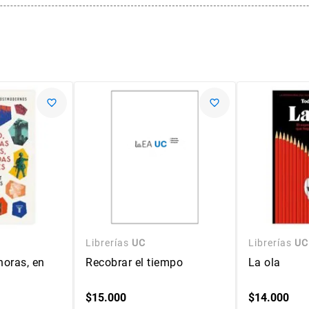
Librerías
UC
Librerías
UC
horas, en
Recobrar el tiempo
La ola
$
15
.
000
$
14
.
000