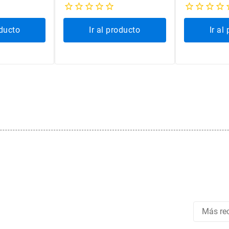
oducto
Ir al producto
Ir al
Más rec