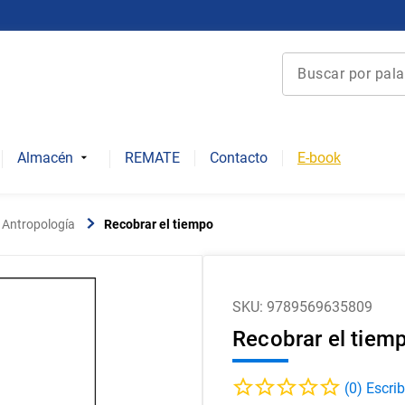
Buscar por palabra 
Términos más bu
1
.
derecho
Almacén
REMATE
Contacto
E-book
2
.
educacion
3
.
arquitectura
y Antropología
Recobrar el tiempo
4
.
reúso
5
.
ediciones uc
6
.
historia chile
SKU
:
9789569635809
Recobrar el tiem
7
.
historia repúbli
8
.
historia
(
0
)
9
.
psicología