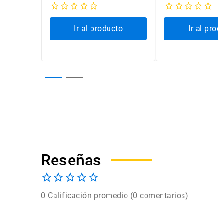
cto
Ir al producto
Ir al pr
0 Calificación promedio
(0 comentarios)