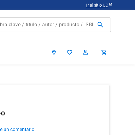
Ir al sitio UC
clave / título / autor / producto / ISBN
scados
po
ca chile