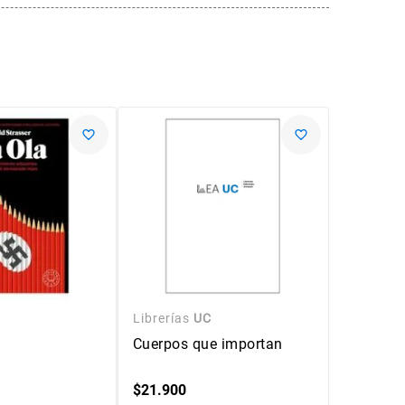
Librerías
UC
Librerías
Cuerpos que importan
Clase m
$
21
.
900
$
9900