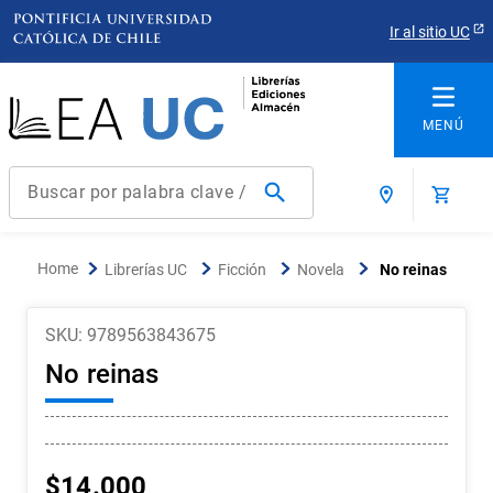
Ir al sitio UC
Buscar por palabra clave / título / autor / producto / ISBN
Términos más buscados
Librerías UC
Ficción
Novela
No reinas
1
.
derecho
2
.
educacion
SKU
:
9789563843675
3
.
arquitectura
No reinas
4
.
reúso
5
.
ediciones uc
6
.
historia chile
$
14
.
000