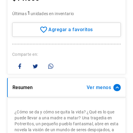
7
.
historia república chile
1
Últimas
unidades en inventario
8
.
historia
9
.
psicología
10
.
arte
Comparte
Resumen
Ver
¿Cómo se da y cómo se quita la vida? ¿Qué es lo que
puede llevar a una madre a matar? Una tragedia en
Potreritos, un pequeño pueblo fantasmal, abre en esta
novela la visión de un mundo de seres despojados, a