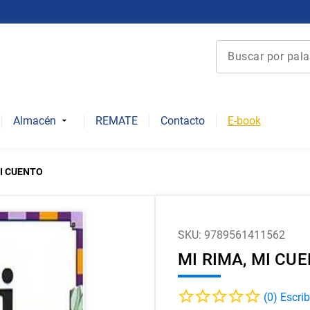
Buscar por palabra 
Términos más bu
1
.
derecho
Almacén
REMATE
Contacto
E-book
2
.
educacion
3
.
arquitectura
MI CUENTO
4
.
reúso
5
.
ediciones uc
6
.
historia chile
SKU
:
9789561411562
MI RIMA, MI CU
7
.
historia repúbli
8
.
historia
(
0
)
9
.
psicología