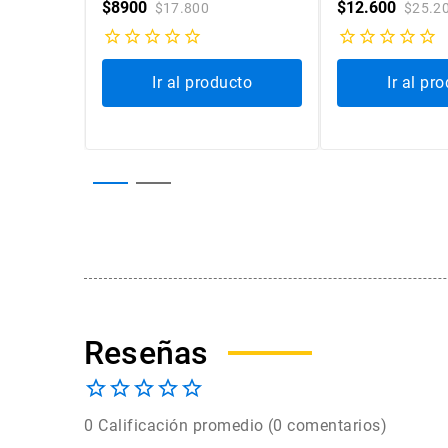
$
8900
$
12
.
600
$
17
.
800
$
25
.
2
cto
Ir al producto
Ir al pr
0 Calificación promedio
(0 comentarios)