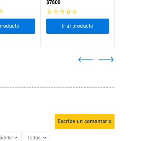
$
7800
$
7650
$
 producto
Ir al producto
Ir
iente
Todos