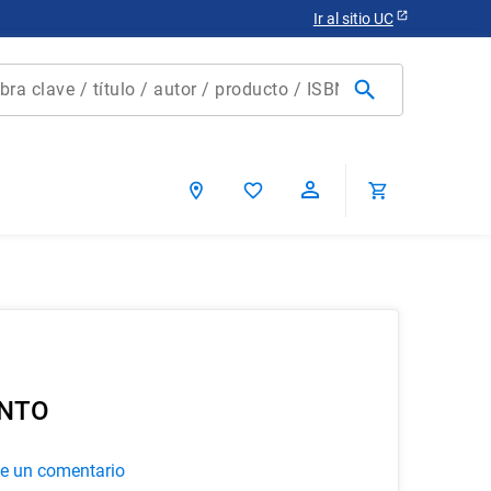
Ir al sitio UC
clave / título / autor / producto / ISBN
scados
ENTO
ca chile