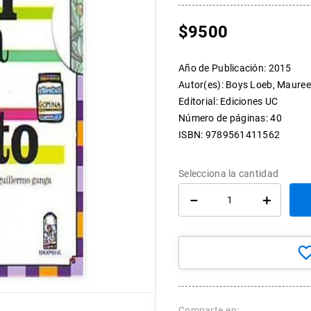
10
.
arte
$
9500
Año de Publicación
:
2015
Autor(es)
:
Boys Loeb, Mauree
Editorial
:
Ediciones UC
Número de páginas
:
40
ISBN
:
9789561411562
－
＋
Comparte