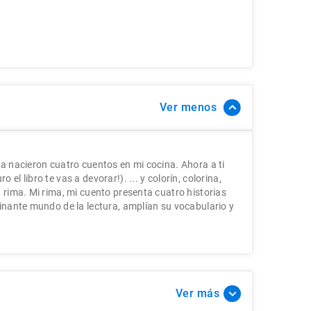
Ver
ma nacieron cuatro cuentos en mi cocina. Ahora a ti
el libro te vas a devorar!). ... y colorín, colorina,
 rima. Mi rima, mi cuento presenta cuatro historias
inante mundo de la lectura, amplí­an su vocabulario y
Ver