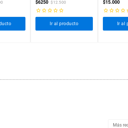
$
6250
$
15
.
000
00
$
12
.
500
oducto
Ir al producto
Ir al
Más rec