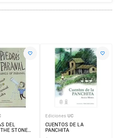
-
50 %
C
Ediciones
UC
Edicione
AS DEL
CUENTOS DE LA
UN PASE
 THE STONES
PANCHITA
NUBES
L