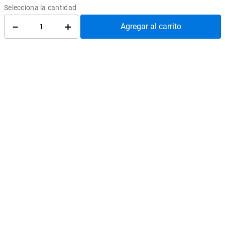
Ediciones UC
¿Cómo llegar?
－
＋
Agregar al carrito
atenciontienda@uc.cl
(56) 95504 2427
REDES SOCIALES
@EdicionesUC
@Almacen_UC
@Librerias_UC
Quiénes Somos
Cómo comprar
Convenios
Política de privacidad
Cambios y devoluciones
Política de despacho