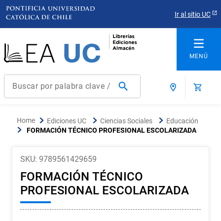
Ir al sitio UC
Buscar por palabra clave / título / autor / producto / ISBN
Términos más buscados
Ediciones UC
Ciencias Sociales
Educación
1
.
derecho
FORMACIÓN TÉCNICO PROFESIONAL ESCOLARIZADA
2
.
educacion
SKU
:
9789561429659
3
.
arquitectura
FORMACIÓN TÉCNICO
4
.
reúso
PROFESIONAL ESCOLARIZADA
5
.
ediciones uc
6
.
historia chile