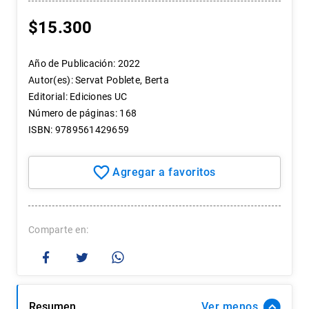
7
.
historia
$
15
.
300
8
.
historia república chile
9
.
psicología
Año de Publicación
:
2022
Autor(es)
:
Servat Poblete, Berta
10
.
arte
Editorial
:
Ediciones UC
Número de páginas
:
168
ISBN
:
9789561429659
Comparte
Resumen
Ver