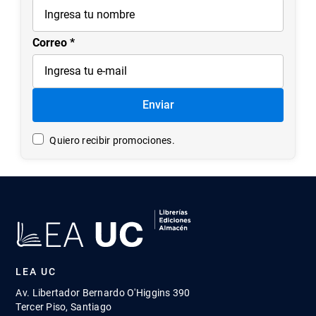
7
.
historia república chile
8
.
historia
Correo
9
.
psicología
10
.
arte
Enviar
Quiero recibir promociones.
LEA UC
Av. Libertador Bernardo O'Higgins 390
Tercer Piso, Santiago