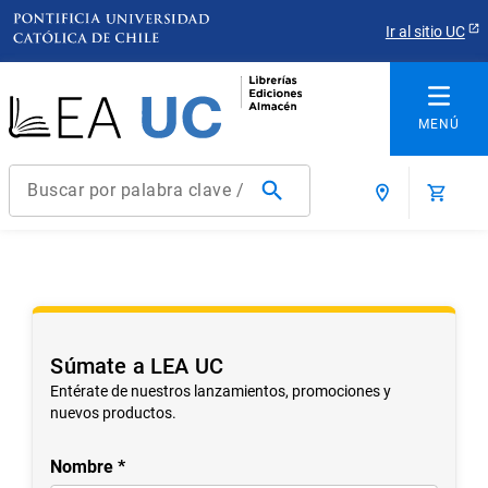
Ir al sitio UC
Buscar por palabra clave / título / autor / producto / ISBN
Términos más buscados
1
.
derecho
2
.
educacion
3
.
arquitectura
Súmate a LEA UC
4
.
reúso
Entérate de nuestros lanzamientos, promociones y
nuevos productos.
5
.
ediciones uc
6
.
historia chile
Nombre