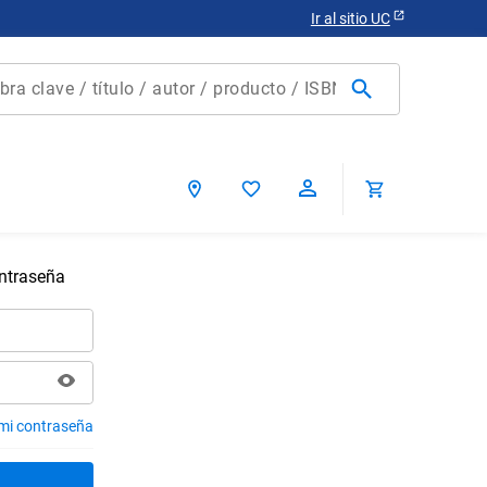
Ir al sitio UC
clave / título / autor / producto / ISBN
scados
ontraseña
ca chile
 mi contraseña