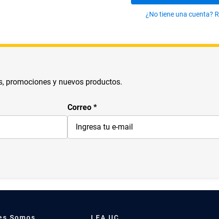
10
.
arte
¿No tiene una cuenta? R
s, promociones y nuevos productos.
Correo
es Somos
LEA UC