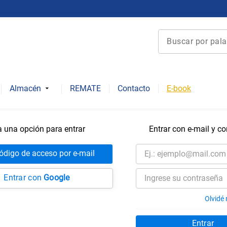
Buscar por palabra 
Términos más bu
1
.
derecho
Almacén
REMATE
Contacto
E-book
2
.
educacion
3
.
ediciones uc
a una opción para entrar
Entrar con e-mail y c
4
.
reúso
5
.
arquitectura
código de acceso por e-mail
6
.
historia repúbli
Entrar con
Google
7
.
historia chile
Olvidé
8
.
historia
Entrar
9
.
psicología