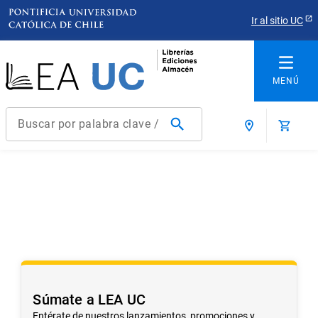
Ir al sitio UC
Buscar por palabra clave / título / autor / producto / ISBN
Términos más buscados
1
.
derecho
2
.
educacion
3
.
arquitectura
4
.
reúso
5
.
ediciones uc
Súmate a LEA UC
6
.
historia chile
Entérate de nuestros lanzamientos, promociones y