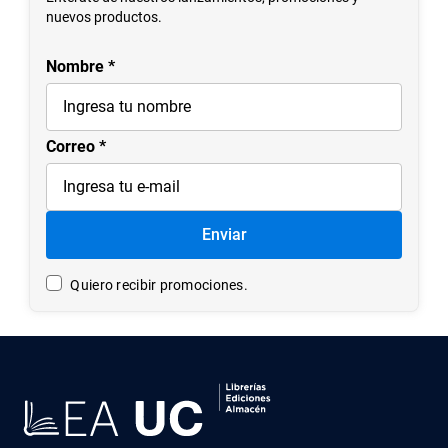
7
.
historia
nuevos productos.
8
.
historia república chile
Nombre
9
.
psicología
10
.
arte
Correo
Enviar
Quiero recibir promociones.