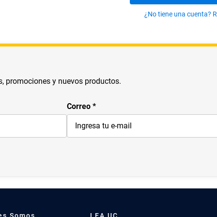
10
.
arte
¿No tiene una cuenta? R
s, promociones y nuevos productos.
Correo
es Somos
LEA UC