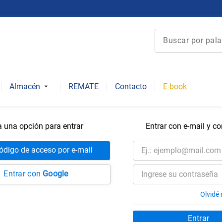
Buscar por palabra 
Términos más bu
1
.
derecho
Almacén
REMATE
Contacto
E-book
2
.
educacion
3
.
ediciones uc
a una opción para entrar
Entrar con e-mail y c
4
.
reúso
5
.
arquitectura
código de acceso por e-mail
6
.
historia repúbli
Entrar con
Google
7
.
historia chile
Olvidé
8
.
historia
Entrar
9
.
psicología