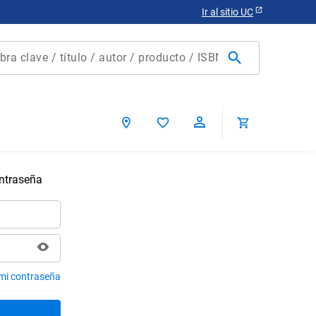
Ir al sitio UC
clave / título / autor / producto / ISBN
scados
ontraseña
ca chile
 mi contraseña