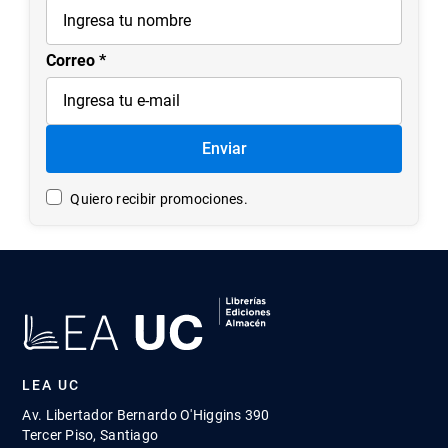
7
.
historia república chile
8
.
historia
Correo
9
.
psicología
10
.
arte
Enviar
Quiero recibir promociones.
LEA UC
Av. Libertador Bernardo O'Higgins 390
Tercer Piso, Santiago