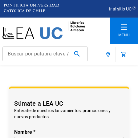
Ir al sitio UC
Buscar por palabra clave / título / autor / producto / ISBN
Términos más buscados
1
.
derecho
2
.
educacion
3
.
arquitectura
Súmate a LEA UC
4
.
reúso
Entérate de nuestros lanzamientos, promociones y
nuevos productos.
5
.
ediciones uc
6
.
historia chile
Nombre