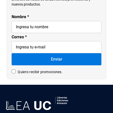
7
.
historia república chile
nuevos productos.
8
.
historia
Nombre
9
.
psicología
10
.
arte
Correo
Enviar
Quiero recibir promociones.