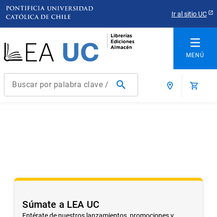
Ir al sitio UC
Buscar por palabra clave / título / autor / producto / ISBN
Términos más buscados
1
.
derecho
2
.
educacion
3
.
arquitectura
4
.
reúso
5
.
ediciones uc
Súmate a LEA UC
6
.
historia chile
Entérate de nuestros lanzamientos, promociones y